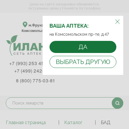
Цены на сайте ежедневно обновляются.
Актуальные цены уточняйте по телефону
ВЫБЕРИТЕ АПТЕКУ:
ВАША АПТЕКА:
м.Фрунзенская м.Спортивная
Комсомольский пр-т, д. 47
на Комсомольском пр-те, д.47
ДА
ВЫБРАТЬ ДРУГУЮ
+7 (993) 253 45 93
+7 (499) 242-90-85
8 (800) 775-03-81
Главная страница
Каталог
БАД