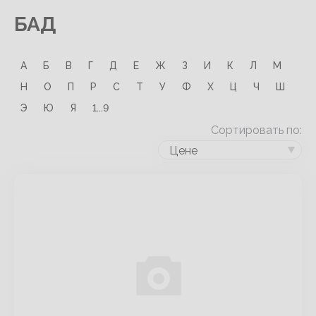
БАД
А
Б
В
Г
Д
Е
Ж
З
И
К
Л
М
Н
О
П
Р
С
Т
У
Ф
Х
Ц
Ч
Ш
Э
Ю
Я
1...9
Сортировать по:
Цене