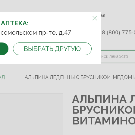
м.Фрунзенская м.Спортивная
Комсомольский пр-т, д. 47
АПТЕКУ:
 АПТЕКА:
 253 45 93
+7 (499) 242-90-85
8 (800) 775-
сомольском пр-те, д.47
ВЫБРАТЬ ДРУГУЮ
и оплата
Контакты
Акции
АД
АЛЬПИНА ЛЕДЕНЦЫ С БРУСНИКОЙ, МЕДОМ И
АЛЬПИНА 
БРУСНИКО
ВИТАМИНОМ