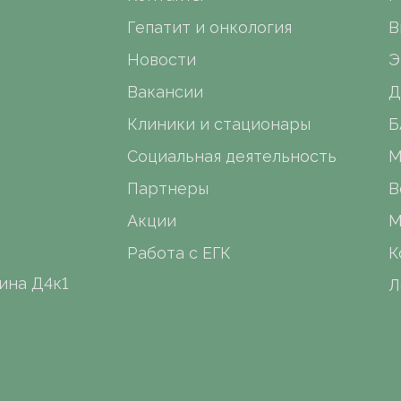
Гепатит и онкология
В
Новости
Э
Вакансии
Д
Клиники и стационары
Б
Социальная деятельность
М
Партнеры
В
Акции
М
Работа с ЕГК
К
ина Д4к1
Л