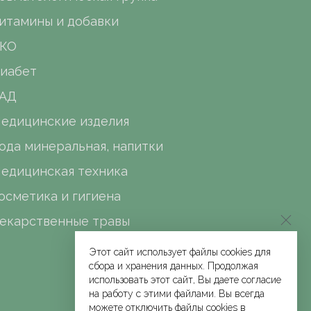
итамины и добавки
КО
иабет
АД
едицинские изделия
ода минеральная, напитки
едицинская техника
осметика и гигиена
екарственные травы
Этот сайт использует файлы cookies для
сбора и хранения данных. Продолжая
использовать этот сайт, Вы даете согласие
на работу с этими файлами. Вы всегда
можете отключить файлы cookies в