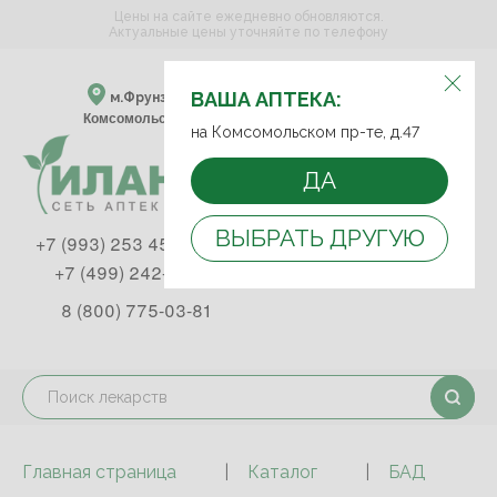
Цены на сайте ежедневно обновляются.
Актуальные цены уточняйте по телефону
ВЫБЕРИТЕ АПТЕКУ:
ВАША АПТЕКА:
м.Фрунзенская м.Спортивная
Комсомольский пр-т, д. 47
на Комсомольском пр-те, д.47
ДА
ВЫБРАТЬ ДРУГУЮ
+7 (993) 253 45 93
+7 (499) 242-90-85
8 (800) 775-03-81
Главная страница
Каталог
БАД