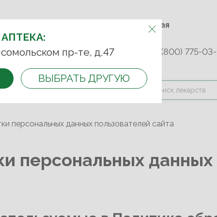
м.Фрунзенская м.Спортивная
АПТЕКУ:
Комсомольский пр-т, д. 47
 АПТЕКА:
сомольском пр-те, д.47
253 45 93
+7 (499) 242-90-85
8 (800) 775-03-
ВЫБРАТЬ ДРУГУЮ
и оплата
Контакты
Акции
ки персональных данных пользователей сайта
ки персональных данных