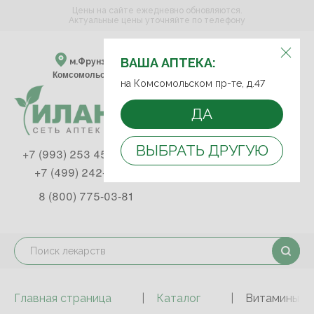
Цены на сайте ежедневно обновляются.
Актуальные цены уточняйте по телефону
ВЫБЕРИТЕ АПТЕКУ:
ВАША АПТЕКА:
м.Фрунзенская м.Спортивная
Комсомольский пр-т, д. 47
на Комсомольском пр-те, д.47
ДА
ВЫБРАТЬ ДРУГУЮ
+7 (993) 253 45 93
+7 (499) 242-90-85
8 (800) 775-03-81
Главная страница
Каталог
Витамины и 