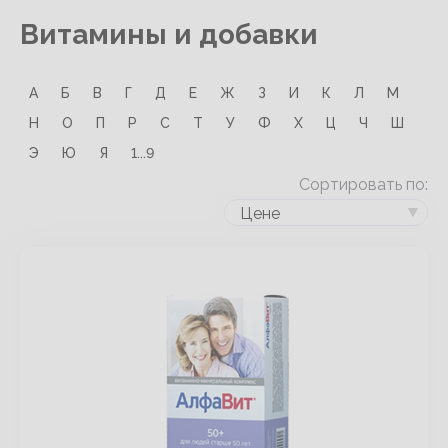
Витамины и добавки
А
Б
В
Г
Д
Е
Ж
З
И
К
Л
М
Н
О
П
Р
С
Т
У
Ф
Х
Ц
Ч
Ш
Э
Ю
Я
1...9
Сортировать по:
Цене