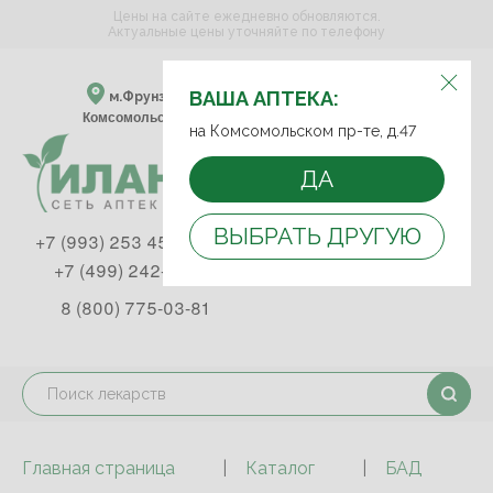
Цены на сайте ежедневно обновляются.
Актуальные цены уточняйте по телефону
ВЫБЕРИТЕ АПТЕКУ:
ВАША АПТЕКА:
м.Фрунзенская м.Спортивная
Комсомольский пр-т, д. 47
на Комсомольском пр-те, д.47
ДА
ВЫБРАТЬ ДРУГУЮ
+7 (993) 253 45 93
+7 (499) 242-90-85
8 (800) 775-03-81
Главная страница
Каталог
БАД