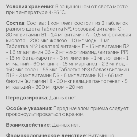
Условия хранения
: В защищенном от света месте,
при температуре 4-25 °C.
Состав
: Состав : 1 комплект состоит из 3 таблеток
разного цвета Таблетка №1 (розовая) витамин C -
80 мг витамин B1 - 1,4 мг витамин A - 0,5 мг фолиевая
кислота - 200 мкг железо - 10 мг медь - 1 мг
Таблетка №2 (желтая) витамин E - 15 мг витамин B2
- 1,6 мг витамин B6 - 2 мг никотинамид (витамин PP)
- 16 мг бета-каротин - 3 мг ликопин - 1 мг лютеин - 1
мг магний - 60 мг цинк - 15 мг марганец - 2,3 мг йод -
150 мкг селен - 55 мкг Таблетка №3 (белая) витамин
B12 - 3 мкг витамин D3 - 5 мкг витамин K1 - 65 мкг
биотин (витамин H) - 30 мкг кальция пантотенат - 5
мг кальций - 300 мг хром - 20 мкг
Передозировка
: Данных нет.
Особые указания
: Перед началом приема следует
проконсультироваться с врачом.
Взаимодействие
: Данных нет.
Фармакологическое действие
: Витаминно-