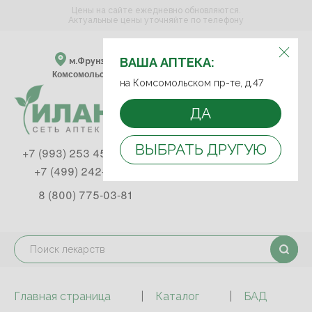
Цены на сайте ежедневно обновляются.
Актуальные цены уточняйте по телефону
ВЫБЕРИТЕ АПТЕКУ:
ВАША АПТЕКА:
м.Фрунзенская м.Спортивная
Комсомольский пр-т, д. 47
на Комсомольском пр-те, д.47
ДА
ВЫБРАТЬ ДРУГУЮ
+7 (993) 253 45 93
+7 (499) 242-90-85
8 (800) 775-03-81
Главная страница
Каталог
БАД