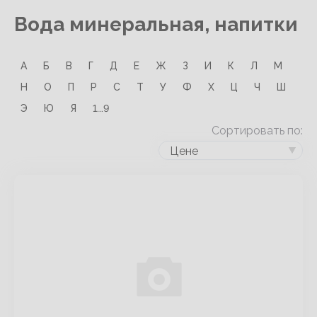
Вода минеральная, напитки
А
Б
В
Г
Д
Е
Ж
З
И
К
Л
М
Н
О
П
Р
С
Т
У
Ф
Х
Ц
Ч
Ш
Э
Ю
Я
1...9
Сортировать по:
Цене