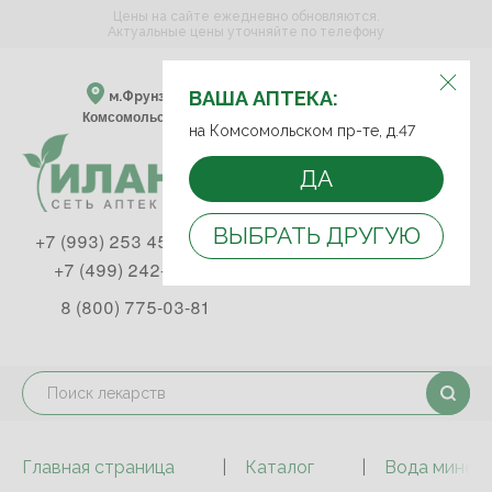
Цены на сайте ежедневно обновляются.
Актуальные цены уточняйте по телефону
ВЫБЕРИТЕ АПТЕКУ:
ВАША АПТЕКА:
м.Фрунзенская м.Спортивная
Комсомольский пр-т, д. 47
на Комсомольском пр-те, д.47
ДА
ВЫБРАТЬ ДРУГУЮ
+7 (993) 253 45 93
+7 (499) 242-90-85
8 (800) 775-03-81
Главная страница
Каталог
Вода минера