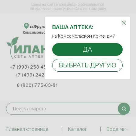
Цены на сайте ежедневно обновляются.
Актуальные цены уточняйте по телефону
ВЫБЕРИТЕ АПТЕКУ:
ВАША АПТЕКА:
м.Фрунзенская м.Спортивная
Комсомольский пр-т, д. 47
на Комсомольском пр-те, д.47
ДА
ВЫБРАТЬ ДРУГУЮ
+7 (993) 253 45 93
+7 (499) 242-90-85
8 (800) 775-03-81
Главная страница
Каталог
Вода минера