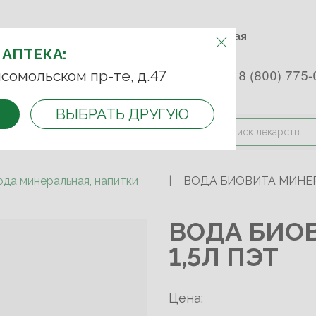
м.Фрунзенская м.Спортивная
Комсомольский пр-т, д. 47
АПТЕКУ:
 АПТЕКА:
 253 45 93
+7 (499) 242-90-85
8 (800) 775-
сомольском пр-те, д.47
ВЫБРАТЬ ДРУГУЮ
и оплата
Контакты
Акции
ода минеральная, напитки
ВОДА БИОВИТА МИНЕРА
ВОДА БИО
1,5Л ПЭТ
Цена: