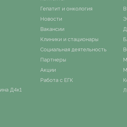
Гепатит и онкология
В
Новости
Э
Вакансии
Д
Клиники и стационары
Б
Социальная деятельность
В
Партнеры
М
Акции
М
Работа с ЕГК
К
ина Д4к1
Л