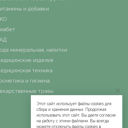
итамины и добавки
КО
иабет
АД
ода минеральная, напитки
едицинские изделия
едицинская техника
осметика и гигиена
екарственные травы
Этот сайт использует файлы cookies для
сбора и хранения данных. Продолжая
использовать этот сайт, Вы даете согласие
на работу с этими файлами. Вы всегда
можете отключить файлы cookies в