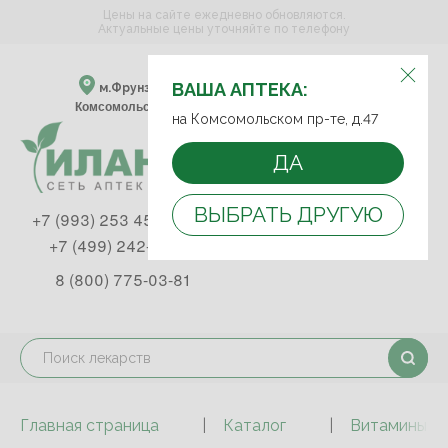
Цены на сайте ежедневно обновляются.
Актуальные цены уточняйте по телефону
ВЫБЕРИТЕ АПТЕКУ:
ВАША АПТЕКА:
м.Фрунзенская м.Спортивная
Комсомольский пр-т, д. 47
на Комсомольском пр-те, д.47
ДА
ВЫБРАТЬ ДРУГУЮ
+7 (993) 253 45 93
+7 (499) 242-90-85
8 (800) 775-03-81
Главная страница
Каталог
Витамины и 