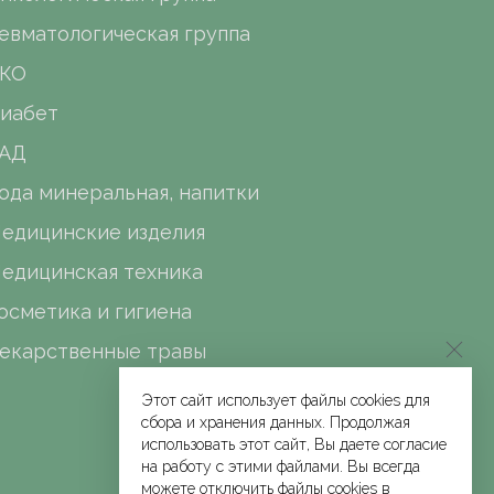
евматологическая группа
КО
иабет
АД
ода минеральная, напитки
едицинские изделия
едицинская техника
осметика и гигиена
екарственные травы
Этот сайт использует файлы cookies для
сбора и хранения данных. Продолжая
использовать этот сайт, Вы даете согласие
на работу с этими файлами. Вы всегда
можете отключить файлы cookies в