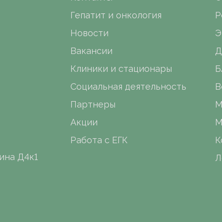
Гепатит и онкология
Р
Новости
Э
Вакансии
Д
Клиники и стационары
Б
Социальная деятельность
В
Партнеры
М
Акции
М
Работа с ЕГК
К
ина Д4к1
Л