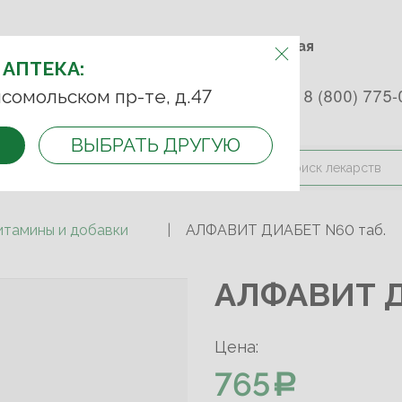
м.Фрунзенская м.Спортивная
Комсомольский пр-т, д. 47
АПТЕКУ:
 АПТЕКА:
 253 45 93
+7 (499) 242-90-85
8 (800) 775-
сомольском пр-те, д.47
ВЫБРАТЬ ДРУГУЮ
и оплата
Контакты
Акции
итамины и добавки
АЛФАВИТ ДИАБЕТ N60 таб.
АЛФАВИТ Д
Цена:
765