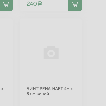
240
 х
БИНТ PEHA-HAFT 4м х
8 см синий