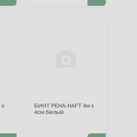
 х
БИНТ PEHA-HAFT 4м х
4см белый