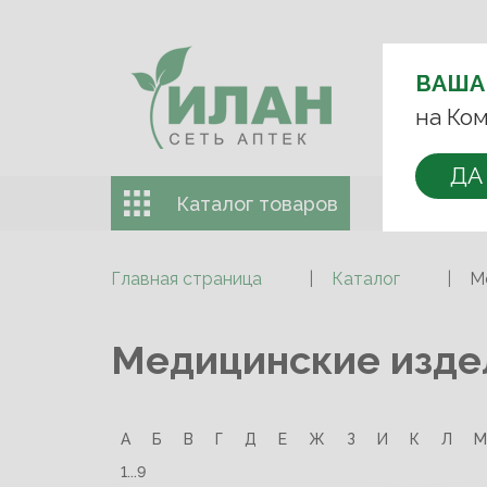
ВЫБЕРИТЕ 
ВАША
+7 (993)
на Ком
ДА
Каталог товаров
Доставка 
Главная страница
Каталог
М
Медицинские изде
А
Б
В
Г
Д
Е
Ж
З
И
К
Л
М
1...9