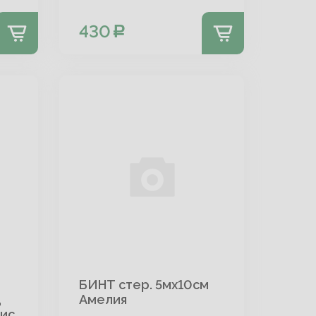
430
БИНТ стер. 5мх10см
Щ
Амелия
вис