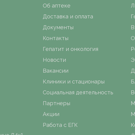
Об аптеке
Л
Доставка и оплата
Г
Документы
В
Контакты
О
Гепатит и онкология
Р
Новости
Э
Вакансии
Д
Клиники и стационары
Б
Социальная деятельность
В
Партнеры
М
Акции
М
Работа с ЕГК
К