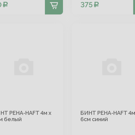
0
375
НТ PEHA-HAFT 4м х
БИНТ PEHA-HAFT 4м
м белый
6см синий