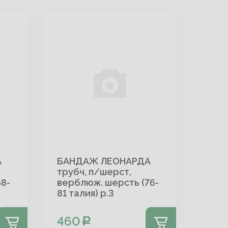
А
БАНДАЖ ЛЕОНАРДА
трубч, п/шерст,
8-
верблюж. шерсть (76-
81 талия) р.3
460