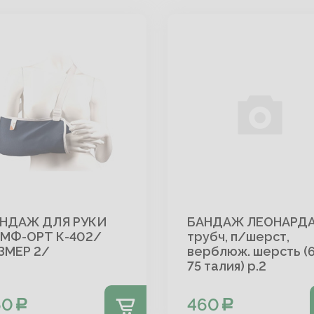
НДАЖ ДЛЯ РУКИ
БАНДАЖ ЛЕОНАРД
МФ-ОРТ К-402/
трубч, п/шерст,
ЗМЕР 2/
верблюж. шерсть (6
75 талия) р.2
50
460