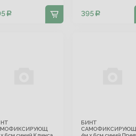
95
395
ИНТ
БИНТ
АМОФИКСИРУЮЩ
САМОФИКСИРУЮ
 х 6см синий Клинса
4м х 6см синий Пре