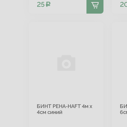
25
2
БИНТ PEHA-HAFT 4м х
БИ
4см синий
6с