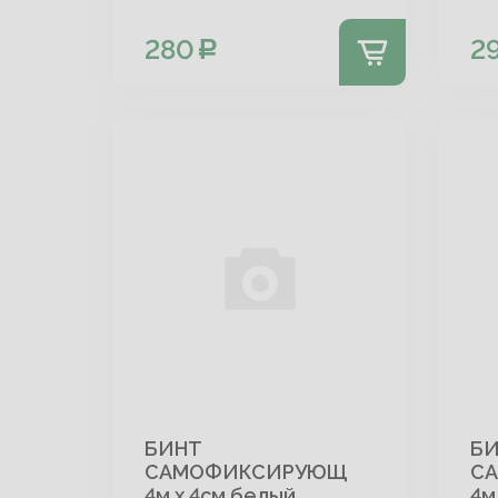
280
2
БИНТ
Б
САМОФИКСИРУЮЩ
С
4м х 4см белый
4м