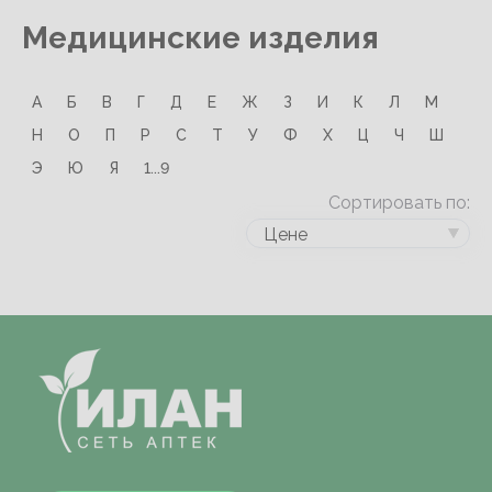
Медицинские изделия
А
Б
В
Г
Д
Е
Ж
З
И
К
Л
М
Н
О
П
Р
С
Т
У
Ф
Х
Ц
Ч
Ш
Э
Ю
Я
1...9
Сортировать по:
Цене