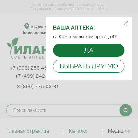
Цены на сайте ежедневно обновляются.
Актуальные цены уточняйте по телефону
ВЫБЕРИТЕ АПТЕКУ:
ВАША АПТЕКА:
м.Фрунзенская м.Спортивная
Комсомольский пр-т, д. 47
на Комсомольском пр-те, д.47
ДА
ВЫБРАТЬ ДРУГУЮ
+7 (993) 253 45 93
+7 (499) 242-90-85
8 (800) 775-03-81
Главная страница
Каталог
Медицинские