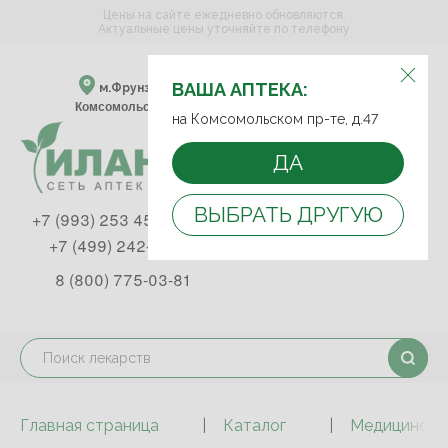
Цены на сайте ежедневно обновляются.
Актуальные цены уточняйте по телефону
ВЫБЕРИТЕ АПТЕКУ:
ВАША АПТЕКА:
м.Фрунзенская м.Спортивная
Комсомольский пр-т, д. 47
на Комсомольском пр-те, д.47
ДА
ВЫБРАТЬ ДРУГУЮ
+7 (993) 253 45 93
+7 (499) 242-90-85
8 (800) 775-03-81
Главная страница
Каталог
Медицинские