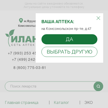
Цены на сайте ежедневно обновляются.
Актуальные цены уточняйте по телефону
ВЫБЕРИТЕ АПТЕКУ:
ВАША АПТЕКА:
м.Фрунзенская м.Спортивная
Комсомольский пр-т, д. 47
на Комсомольском пр-те, д.47
ДА
ВЫБРАТЬ ДРУГУЮ
+7 (993) 253 45 93
+7 (499) 242-90-85
8 (800) 775-03-81
Главная страница
Каталог
ЭКО