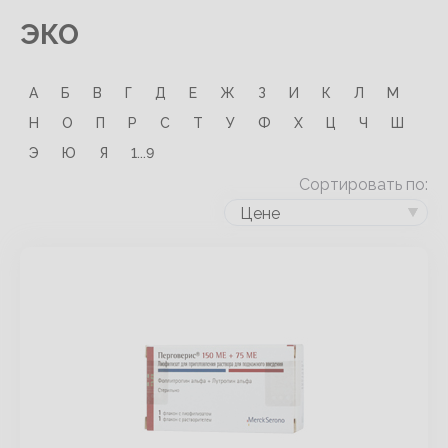
ЭКО
А
Б
В
Г
Д
Е
Ж
З
И
К
Л
М
Н
О
П
Р
С
Т
У
Ф
Х
Ц
Ч
Ш
Э
Ю
Я
1...9
Сортировать по:
Цене