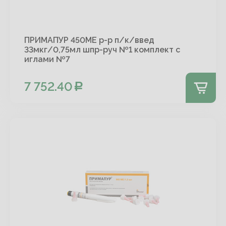
ПРИМАПУР 450МЕ р-р п/к/введ
33мкг/0,75мл шпр-руч №1 комплект с
иглами №7
7 752.40