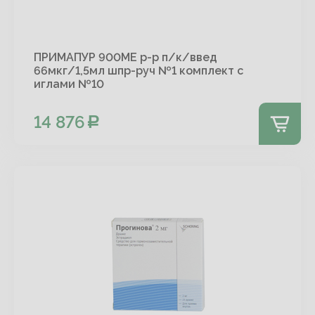
ПРИМАПУР 900МЕ р-р п/к/введ
66мкг/1,5мл шпр-руч №1 комплект с
иглами №10
14 876