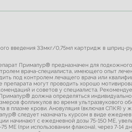
ного введения 33мкг/0,75мл картридж в шприц-р
репарат Примапур® предназначен для подкожного
тролем врача-специалиста, имеющего опыт лече
дить под контролем лечащего врача или квалиф
е препарата могут проводить хорошо мотивиров
омендаций и советов у специалиста. Рекоменду
 Примапур® должна определяться индивидуально
азмеров фолликулов во время ультразвукового об
а в плазме крови. Ановуляция (включая СПКЯ) у 
пур® следует назначать курсом в виде ежеднев
ции начинают с ежедневной дозы 75-150 МЕ, увели
-75 МЕ (при использовании флакона), через 7-14 д