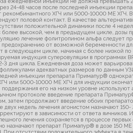
оза ежедневной инъекции не должна превышать 
рез 24-48 часов после последней инъекции преп
г рекомбинантного ХГЧ или 5000-10000 МЕ ХГЧ. 
ндуют половой контакт. В качестве альтернати
сутствии положительной динамики после 4 неде
 более высокой, чем в предыдущем цикле, дозы 
муляцию лечение фолитропином альфа следует пр
 к предохранению от возможной беременности д
 в следующем цикле, начиная с более низкой п
руемая индукция суперовуляции в программах В
 2-3 дня цикла. Ежедневная доза может варьирова
олликулами адекватных размеров по данным УЗИ 
оследней инъекции препарата Примапур® однокра
ГЧ или 5000-10000 МЕ ХГЧ для индукции окончат
 поддержания его на низком уровне используют 
бычном протоколе введение препарата Примапур
том, затем продолжают введение обоих препарато
е двух недель лечения агонистом назначают 150
корректируют в зависимости от ответа яичников.
спешного лечения сохраняется в процессе первых 
о назначают препарат Примапур® в дозе 150 МЕ 
Ч. При отсутствии положительного эффекта в те