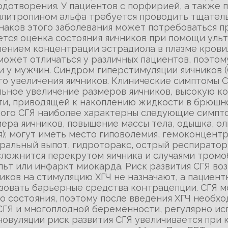
дотворения. У пациентов с порфирией, а также 
ллитропином альфа требуется проводить тщател
знаков этого заболевания может потребоваться 
тся оценка состояния яичников при помощи ультр
елением концентрации эстрадиола в плазме крови
жет отличаться у различных пациентов, поэтом
и у мужчин. Синдром гиперстимуляции яичников (
 увеличения яичников. Клинические симптомы С
ьное увеличение размеров яичников, высокую к
и, приводящей к накоплению жидкости в брюшной
лого СГЯ наиболее характерны следующие симптом
ера яичников, повышение массы тела, одышка, о
я); могут иметь место гиповолемия, гемоконцент
вральный выпот, гидроторакс, острый респиратор
сложнится перекрутом яичника и случаями тромо
ьт или инфаркт миокарда. Риск развития СГЯ во
иков на стимуляцию ХГЧ не назначают, а пациен
ьзовать барьерные средства контрацепции. СГЯ 
го состояния, поэтому после введения ХГЧ необ
 СГЯ и многоплодной беременности, регулярно и
новуляции риск развития СГЯ увеличивается при 