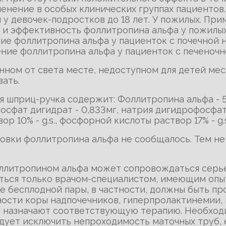
енение в особых клинических группах пациентов. 
 девочек-подростков до 18 лет. У пожилых. При
ь и эффективность фоллитропина альфа у пожилых
ие фоллитропина альфа у пациенток с почечной н
ние фоллитропина альфа у пациенток с печеночн
нном от света месте, недоступном для детей мест
ать.
я шприц-ручка содержит: Фоллитропина альфа - 51
фосфат дигидрат - 0,833мг, натрия дигидрофосфа
ор 10% - g.s., фосфорной кислоты раствор 17% - g.s
ровки фоллитропина альфа не сообщалось. Тем не
фоллитропином альфа может сопровождаться сер
ься только врачом-специалистом, имеющим опыт
 бесплодной пары, в частности, должны быть пр
ности коры надпочечников, гиперпролактинемии,
и назначают соответствующую терапию. Необход
дует исключить непроходимость маточных труб, е