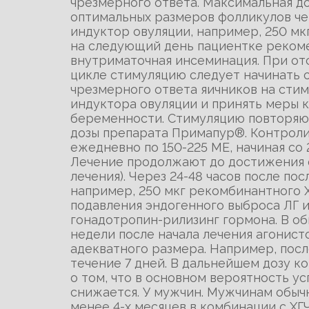
чрезмерного ответа. Максимальная д
оптимальных размеров фолликулов че
индуктор овуляции, например, 250 мк
на следующий день пациентке рекоме
внутриматочная инсеминация. При от
цикле стимуляцию следует начинать с
чрезмерного ответа яичников на сти
индуктора овуляции и принять меры
беременности. Стимуляцию повторяют
дозы препарата Примапур®. Контроли
ежедневно по 150-225 МЕ, начиная со
Лечение продолжают до достижения ф
лечения). Через 24-48 часов после п
например, 250 мкг рекомбинантного Х
подавления эндогенного выброса ЛГ и
гонадотропин-рилизинг гормона. В о
недели после начала лечения агонис
адекватного размера. Например, посл
течение 7 дней. В дальнейшем дозу 
о том, что в основном вероятность у
снижается. У мужчин. Мужчинам обычн
менее 4-х месяцев в комбинации с ХГ