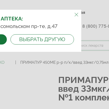
м.Фрунзенская м.Спортивная
Комсомольский пр-т, д. 47
АПТЕКУ:
 АПТЕКА:
 253 45 93
+7 (499) 242-90-85
8 (800) 775-
сомольском пр-те, д.47
ВЫБРАТЬ ДРУГУЮ
и оплата
Контакты
Акции
КО
ПРИМАПУР 450МЕ р-р п/к/введ 33мкг/0,75мл 
ПРИМАПУР 
введ 33мкг
№1 комплек