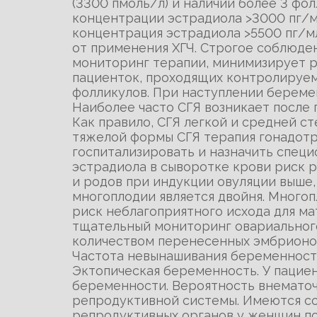
(3300 пмоль/л) и наличии более 3 фо
концентрации эстрадиола >3000 пг/мл
концентрация эстрадиола >5500 пг/мл
от применения ХГЧ. Строгое соблюде
мониторинг терапии, минимизирует р
пациенток, проходящих контролируем
фолликулов. При наступлении беремен
Наиболее часто СГЯ возникает после 
Как правило, СГЯ легкой и средней 
тяжелой формы СГЯ терапия гонадотр
госпитализировать и назначить специ
эстрадиола в сыворотке крови риск 
и родов при индукции овуляции выше,
многоплодии является двойня. Много
риск неблагоприятного исхода для м
тщательный мониторинг овариального
количеством перенесенных эмбрионов
Частота невынашивания беременности
Эктопическая беременность. У пацие
беременности. Вероятность внематоч
репродуктивной системы. Имеются со
репродуктивных органов у женщин по