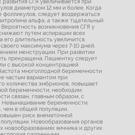
к развития СГЯ увеличивается при
улов диаметром 12 мм и более. Когда
ее фолликулов, следует воздержаться
итропина альфа, а также тщательный
 Вероятность возникновения СГЯ у
снижают путем аспирации всех
 его длительность увеличится.
своего максимума через 7-10 дней.
лением менструации. При развитии
ыть прекращена. Пациентку следует
или с высокой концентрацией
 Частота многоплодной беременности
ее частым вариантом при
го количества эмбрионов, повышает
дной беременности, необходим
ти связан, главным образом, с
. Невынашивание беременности.
 чем в общей популяции.
 повышен риск внематочной
популяции. Новообразования органов
 новообразованиях яичника и других
бесплодия различными