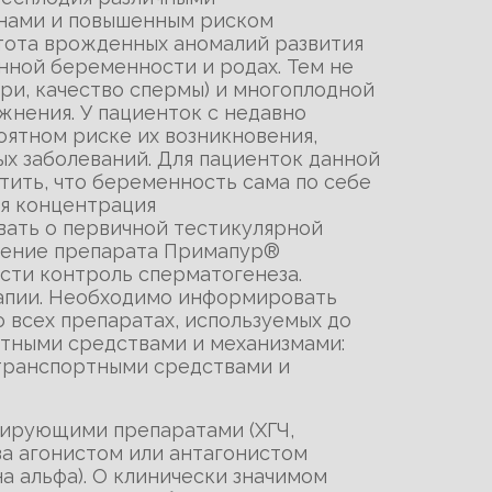
инами и повышенным риском
тота врожденных аномалий развития
нной беременности и родах. Тем не
ери, качество спермы) и многоплодной
нения. У пациенток с недавно
ятном риске их возникновения,
х заболеваний. Для пациенток данной
тить, что беременность сама по себе
я концентрация
ать о первичной тестикулярной
енение препарата Примапур®
ести контроль сперматогенеза.
апии. Необходимо информировать
о всех препаратах, используемых до
ртными средствами и механизмами:
 транспортными средствами и
лирующими препаратами (ХГЧ,
за агонистом или антагонистом
а альфа). О клинически значимом