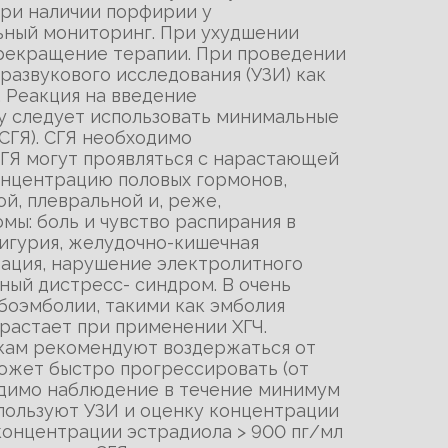
при наличии порфирии у
ьный мониторинг. При ухудшении
прекращение терапии. При проведении
азвукового исследования (УЗИ) как
. Реакция на введение
у следует использовать минимальные
СГЯ). СГЯ необходимо
ГЯ могут проявляться с нарастающей
онцентрацию половых гормонов,
, плевральной и, реже,
ы: боль и чувство распирания в
лигурия, желудочно-кишечная
рация, нарушение электролитного
ный дистресс- синдром. В очень
боэмболии, такими как эмболия
зрастает при применении ХГЧ.
ткам рекомендуют воздержаться от
может быстро прогрессировать (от
ходимо наблюдение в течение минимум
спользуют УЗИ и оценку концентрации
концентрации эстрадиола > 900 пг/мл