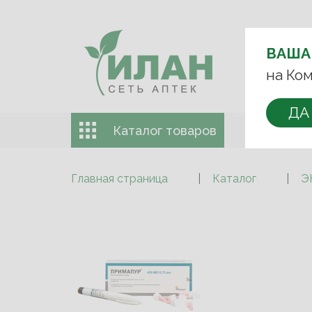
ВЫБЕРИТЕ 
ВАША
+7 (993)
на Ком
ДА
Каталог товаров
Доставка 
Главная страница
Каталог
Э