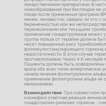
лекарственными препаратами. В нас
новообразований при бесплодии не у
плода после применения программ ВР
менее, неизвестно, связано ли это с
беременностью или же непосредствен
перенесенными или текущими тромбоэ
применение гонадотропинов может ув
группы польза от терапии должна быт
несет повышенный риск тромбоэмбол
фолликулостимулирующего гормона в
недостаточности. В этом случае тер
противопоказано. Через 4-6 месяцев 
Пациенты должны быть осведомлены 
врача обо всех типах аллергических р
начала лечения фоллитропином альфа
применение фоллитропина альфа не о
механизмами.
Взаимодействие
: При совместном п
кломифен) ответная реакция яичников
гонадотропин-рилизинг гормона - сни