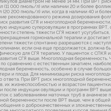
лликулов диаметром не менее 14 мм. При ВРТ рис
 (11 000 пмоль/л) или наличии 20 и более фоллик
 (20 200 пмоль/л) или, когда в наличии 40 и бол
ние рекомендованного режима дозирования фолл
иск развития СГЯ и многоплодной беременности.
ую индукцию суперовуляции в программах ВРТ, 
ности степень тяжести СГЯ может усугубиться, а
прекращения гормональной терапии и достигает 
степени тяжести спонтанно разрешаются с наступ
опинами, если она еще продолжается, должна б
фическую для СГЯ терапию. У пациенток с СПКЯ 
развития СГЯ выше. Многоплодная беременность.
 по сравнению с естественным зачатием, наибол
плодная беременность, особенно в случае большо
атери и плода. Для минимизации риска многопло
 ответа. При ВРТ риск многоплодной беременнос
, их жизнеспособностью и возрастом пациентки
 после индукции овуляции и программ ВРТ выше,
нток с заболеваниями маточных труб в анамнезе
ной беременности после ВРТ выше, чем в общей 
общения о доброкачественных и злокачественных
сле многократного проведения курсов лечения 