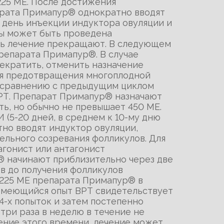
225 МЕ. После достижения
арата Примапур® однократно вводят
В день инъекции индуктора овуляции и
вы может быть проведена
ль лечение прекращают. В следующем
препарата Примапур®. В случае
екратить, отменить назначение
ля предотвращения многоплодной
о сравнению с предыдущим циклом
РТ. Препарат Примапур® назначают
ть, но обычно не превышает 450 МЕ.
(5-20 дней, в среднем к 10-му дню
тно вводят индуктор овуляции,
ельного созревания фолликулов. Для
агонист или антагонист
® начинают приблизительно через две
в до получения фолликулов
- 225 МЕ препарата Примапур® в
 Имеющийся опыт ВРТ свидетельствует
4-х попыток и затем постепенно
три раза в неделю в течение не
чение этого времени, лечение может