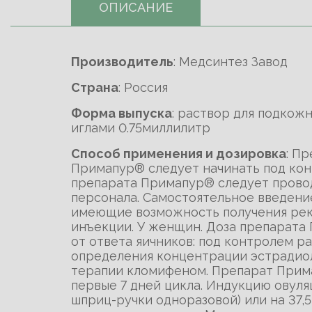
ОПИСАНИЕ
Производитель
: Медсинтез Завод
Cтрана
: Россия
Форма выпуска
: раствор для подкож
иглами 0.75миллилитр
Способ применения и дозировка
: П
Примапур® следует начинать под кон
препарата Примапур® следует прово
персонала. Самостоятельное введени
имеющие возможность получения рек
инъекции. У женщин. Доза препарата
от ответа яичников: под контролем р
определения концентрации эстрадиол
терапии кломифеном. Препарат Прима
первые 7 дней цикла. Индукцию овуля
шприц-ручки одноразовой) или на 37,5