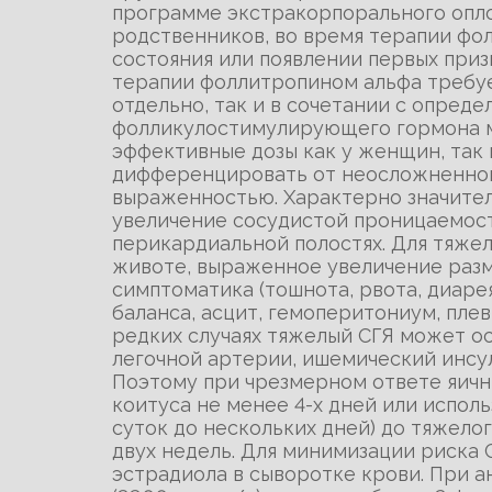
программе экстракорпорального опло
родственников, во время терапии фо
состояния или появлении первых при
терапии фоллитропином альфа требуе
отдельно, так и в сочетании с опред
фолликулостимулирующего гормона мо
эффективные дозы как у женщин, так 
дифференцировать от неосложненного
выраженностью. Характерно значител
увеличение сосудистой проницаемост
перикардиальной полостях. Для тяже
животе, выраженное увеличение разм
симптоматика (тошнота, рвота, диаре
баланса, асцит, гемоперитониум, пле
редких случаях тяжелый СГЯ может о
легочной артерии, ишемический инсул
Поэтому при чрезмерном ответе яичн
коитуса не менее 4-х дней или испол
суток до нескольких дней) до тяжело
двух недель. Для минимизации риска
эстрадиола в сыворотке крови. При а