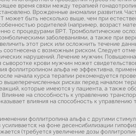
тоящее время связи между терапией гонадотроп
становлено. Врожденные аномалии развития. Час
Т может быть несколько выше, чем при естестве
 особенностью родителей (например, возраст мат
но с процедурами ВРТ. Тромболитические ослож
мболическими заболеваниями, а также при веро
еличить этот риск или осложнить течение данны
ь соотнесена с возможным риском. Следует отме
ических нарушений. Лечение мужчин. Повышенна
 сыворотке крови мужчин может свидетельствов
апия фоллитропином альфа не эффективна, прим
после начала курса терапии рекомендуется пров
о вышеперечисленных рисках перед началом тер
еакций, которые имеются у пациента, а также об
. Влияние на способность к управлению транспо
казывает влияния на способность к управлению
рименении фоллитропина альфа с другими стиму
 усиливается; на фоне десенсибилизации гипофи
жается (требуется увеличение дозы фоллитропин