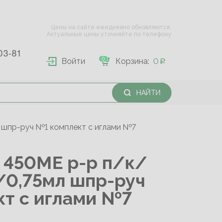
Цены на сайте ежедневно обновляются.
Актуальные цены уточняйте по телефону
03-81
0
Войти
Корзина:
0
НАЙТИ
шпр-руч №1 комплект с иглами №7
450МЕ р-р п/к/
/0,75мл шпр-руч
т с иглами №7