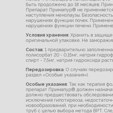
быть продолжено до 18 месяцев. Прим
Препарат Примапур® не применяется у
наступления менопаузы. Безопасност
нарушениях функции почек. Применен
нарушениях функции печени. Примене
Условия хранения
: Хранить в защище
оригинальной упаковке. Не заморажив
Состав
: 1 предварительно заполненна
полисорбат 20 - 0,15мг, натрия гидро
спирт - 7,5мг, натрия гидроксида раств
Передозировка
: О случаях передози
раздел «Особые указания»).
Особые указания
: Так как терапия 
препарат Примапур® должен назначат
должно предшествовать обследование
исключения гипотиреоза, недостаточ
новообразований, при необходимост
труб с целью выбора метода ВРТ. Сле