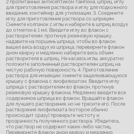
2 пропитанных антисептиком тампона, шприц, иглу
для приготовления раствора и иглу для подкожного
введения, контейнер для утилизации. 3. Соедините
иглу для приготовления раствора со шприцем.
Снимите колпачок с иглы и наберите в шприц воздух
до отметки в 1 мл. Введите иглу во флакон с
растворителем, проткнув резиновую крышку,
надавите на поршень шприца, чтобы во флакон
вышел весь воздух из шприца, переверните флакон
дном кверху и медленно наберите весь объем
растворителя в шприц. Не касаясь иглы, аккуратно
положите заполненный растворителем шприц на
чистую рабочую поверхность. 4. Приготовление
раствора для инъекции: снимите защелкивающуюся
крышку с флакона с лиофилизатом. Введите иглу
шприца с растворителем во флакон, проткнув
резиновую крышку флакона. Медленно введите все
содержимое шприца во флакон. Вращайте флакон
для лучшего растворения, но не трясите его. После
растворения лиофилизата (которое обычно
происходит сразу) проверьте чистоту и
прозрачность полученного раствора. Убедитесь,
что раствор не содержит каких-либо частиц.
Переверните флакон дном кверху и медленно