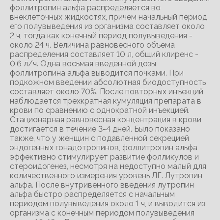
фоллитропин альфа распределяется во
внеклеточных жидкостях, причем начальный период
его полувыведения из организма составляет около
2 ч, тогда как конечный период полувыведения -
около 24 ч. Величина равновесного объема
распределения составляет 10 л, общий клиренс -
0,6 л/ч. Одна восьмая введенной дозы
фоллитропина альфа выводится почками. При
подкожном введении абсолютная биодоступность
составляет около 70%. После повторных инъекций
наблюдается трехкратная кумуляция препарата в
крови по сравнению с однократной инъекцией.
Стационарная равновесная концентрация в крови
достигается в течение 3-4 дней. Было показано
также, что у женщин с подавленной секрецией
эндогенных гонадотропинов, фоллитропин альфа
эффективно стимулирует развитие фолликулов и
стероидогенез, несмотря на недоступно малый для
количественного измерения уровень ЛГ. Лутропин
альфа. После внутривенного введения лутропин
альфа быстро распределяется с начальным
периодом полувыведения около 1 ч, и выводится из
организма с конечным периодом полувыведения