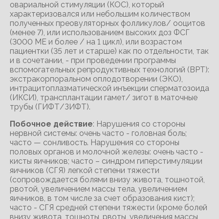
овариальной стимуляции (КОС), который
характеризовался или небольшим количеством
полученных преовуляторных фолликулов/ ооцитов
(менее 7), или использованием высоких доз ФСГ
(3000 ME и более / на 1 цикл), или возрастом
пациентки (35 лет и старше) как по отдельности, так
и в сочетании, - при проведении программы
вспомогательных репродуктивных технологий (ВРТ):
экстракорпоральном оплодотворении (ЭКО),
интрацитоплазматической инъекции сперматозоида
(ИКСИ), трансплантации гамет/ зигот в маточные
трубы (ГИФТ/ЗИФТ).
Побочное действие
: Нарушения со стороны
нервной системы: очень часто - головная боль;
часто — сонливость. Нарушения со стороны
половых органов и молочной железы: очень часто -
кисты яичников; часто – синдром гиперстимуляции
яичников (СГЯ) легкой степени тяжести
(сопровождается болями внизу живота, тошнотой,
рвотой, увеличением массы тела, увеличением
яичников, в том числе за счет образования кист);
часто - СГЯ средней степени тяжести (кроме болей
внизу живота, тошноты, рвоты, увеличения массы