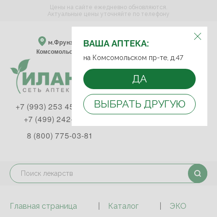
Цены на сайте ежедневно обновляются.
Актуальные цены уточняйте по телефону
ВЫБЕРИТЕ АПТЕКУ:
ВАША АПТЕКА:
м.Фрунзенская м.Спортивная
Комсомольский пр-т, д. 47
на Комсомольском пр-те, д.47
ДА
ВЫБРАТЬ ДРУГУЮ
+7 (993) 253 45 93
+7 (499) 242-90-85
8 (800) 775-03-81
Главная страница
Каталог
ЭКО