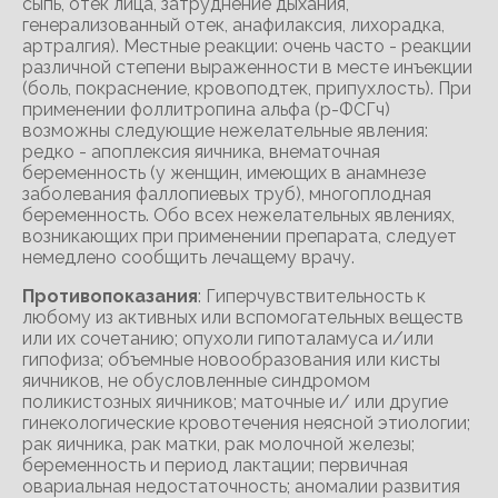
сыпь, отек лица, затруднение дыхания,
генерализованный отек, анафилаксия, лихорадка,
артралгия). Местные реакции: очень часто - реакции
различной степени выраженности в месте инъекции
(боль, покраснение, кровоподтек, припухлость). При
применении фоллитропина альфа (р-ФСГч)
возможны следующие нежелательные явления:
редко - апоплексия яичника, внематочная
беременность (у женщин, имеющих в анамнезе
заболевания фаллопиевых труб), многоплодная
беременность. Обо всех нежелательных явлениях,
возникающих при применении препарата, следует
немедлено сообщить лечащему врачу.
Противопоказания
: Гиперчувствительность к
любому из активных или вспомогательных веществ
или их сочетанию; опухоли гипоталамуса и/или
гипофиза; объемные новообразования или кисты
яичников, не обусловленные синдромом
поликистозных яичников; маточные и/ или другие
гинекологические кровотечения неясной этиологии;
рак яичника, рак матки, рак молочной железы;
беременность и период лактации; первичная
овариальная недостаточность; аномалии развития