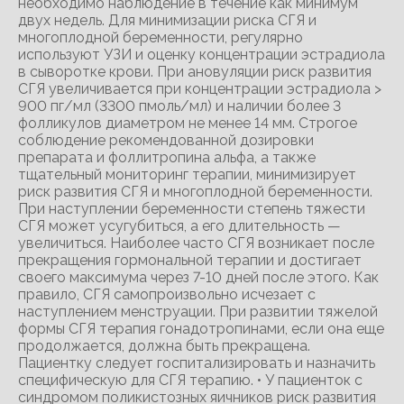
необходимо наблюдение в течение как минимум
двух недель. Для минимизации риска СГЯ и
многоплодной беременности, регулярно
используют УЗИ и оценку концентрации эстрадиола
в сыворотке крови. При ановуляции риск развития
СГЯ увеличивается при концентрации эстрадиола >
900 пг/мл (3300 пмоль/мл) и наличии более 3
фолликулов диаметром не менее 14 мм. Строгое
соблюдение рекомендованной дозировки
препарата и фоллитропина альфа, а также
тщательный мониторинг терапии, минимизирует
риск развития СГЯ и многоплодной беременности.
При наступлении беременности степень тяжести
СГЯ может усугубиться, а его длительность —
увеличиться. Наиболее часто СГЯ возникает после
прекращения гормональной терапии и достигает
своего максимума через 7-10 дней после этого. Как
правило, СГЯ самопроизвольно исчезает с
наступлением менструации. При развитии тяжелой
формы СГЯ терапия гонадотропинами, если она еще
продолжается, должна быть прекращена.
Пациентку следует госпитализировать и назначить
специфическую для СГЯ терапию. • У пациенток с
синдромом поликистозных яичников риск развития