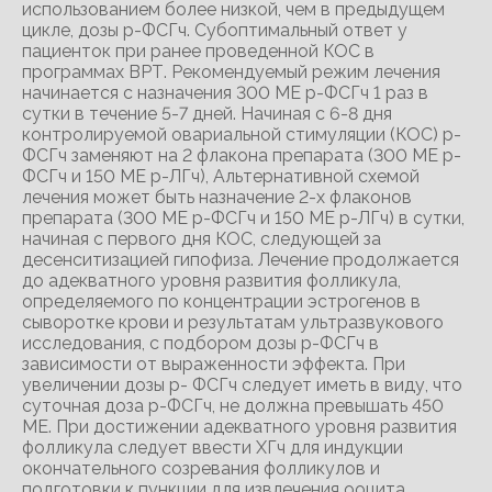
использованием более низкой, чем в предыдущем
цикле, дозы р-ФСГч. Субоптимальный ответ у
пациенток при ранее проведенной КОС в
программах ВРТ. Рекомендуемый режим лечения
начинается с назначения 300 ME р-ФСГч 1 раз в
сутки в течение 5-7 дней. Начиная с 6-8 дня
контролируемой овариальной стимуляции (КОС) р-
ФСГч заменяют на 2 флакона препарата (300 ME р-
ФСГч и 150 ME р-ЛГч), Альтернативной схемой
лечения может быть назначение 2-х флаконов
препарата (300 ME р-ФСГч и 150 ME р-ЛГч) в сутки,
начиная с первого дня КОС, следующей за
десенситизацией гипофиза. Лечение продолжается
до адекватного уровня развития фолликула,
определяемого по концентрации эстрогенов в
сыворотке крови и результатам ультразвукового
исследования, с подбором дозы р-ФСГч в
зависимости от выраженности эффекта. При
увеличении дозы р- ФСГч следует иметь в виду, что
суточная доза р-ФСГч, не должна превышать 450
ME. При достижении адекватного уровня развития
фолликула следует ввести ХГч для индукции
окончательного созревания фолликулов и
подготовки к пункции для извлечения ооцита.