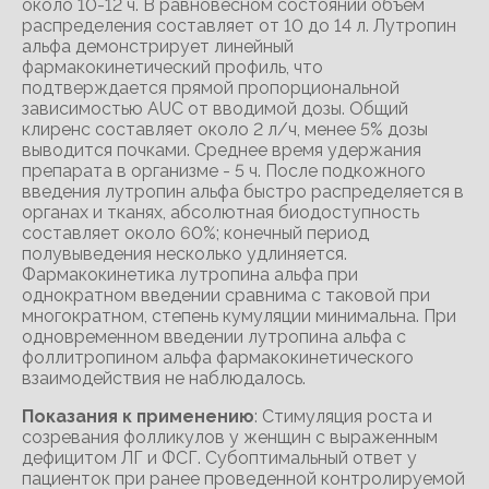
около 10-12 ч. В равновесном состоянии объем
распределения составляет от 10 до 14 л. Лутропин
альфа демонстрирует линейный
фармакокинетический профиль, что
подтверждается прямой пропорциональной
зависимостью AUC от вводимой дозы. Общий
клиренс составляет около 2 л/ч, менее 5% дозы
выводится почками. Среднее время удержания
препарата в организме - 5 ч. После подкожного
введения лутропин альфа быстро распределяется в
органах и тканях, абсолютная биодоступность
составляет около 60%; конечный период
полувыведения несколько удлиняется.
Фармакокинетика лутропина альфа при
однократном введении сравнима с таковой при
многократном, степень кумуляции минимальна. При
одновременном введении лутропина альфа с
фоллитропином альфа фармакокинетического
взаимодействия не наблюдалось.
Показания к применению
: Стимуляция роста и
созревания фолликулов у женщин с выраженным
дефицитом ЛГ и ФСГ. Субоптимальный ответ у
пациенток при ранее проведенной контролируемой