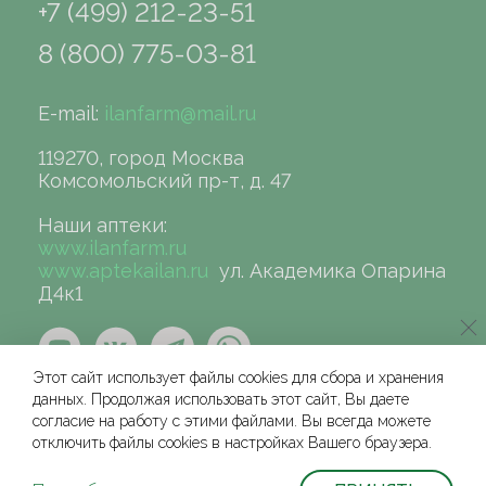
+7 (499) 212-23-51
8 (800) 775-03-81
E-mail:
ilanfarm@mail.ru
119270, город Москва
Комсомольский пр-т, д. 47
Наши аптеки:
www.ilanfarm.ru
www.aptekailan.ru
ул. Академика Опарина
Д4к1
Этот сайт использует файлы cookies для сбора и хранения
данных. Продолжая использовать этот сайт, Вы даете
согласие на работу с этими файлами. Вы всегда можете
отключить файлы cookies в настройках Вашего браузера.
©сеть аптек «ИЛАН», 2004-2026
Условия и соглашения для физических лиц