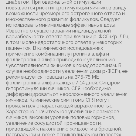
диабетом. При овариальной стимуляции
повышается риск гиперстимуляции яичников ввиду
возможности чрезмерного эстрогенного ответа и
множественного развития фолликулов. Следует
использовать минимальные эффективные дозы.
Известно о существовании индивидуальной
вариабельности ответа при лечении р-ФСГч/р-ЛГч,
в том числе недостаточного ответа у некоторых
пациенток. В клинических исследованиях
применение комбинации лутропина альфа и
фоллитропина альфа приводило к увеличению
чувствительности яичников к гонадотропинам. В
случае необходимости увеличения дозы р-ФСГч, ее
рекомендуется повышать на 37,5-75 ME
фоллитропина альфа каждые 7-14 дней. Синдром
гиперстимуляции яичников. СГЯ необходимо
дифференцировать от неосложненного увеличения
яичников. Клинические симптомы СГЯ могут
проявляться с нарастающей выраженностью.
Характерно значительное увеличение размеров
яичников, высокий уровень половых гормонов,
увеличение сосудистой проницаемости,
приводящей к накоплению жидкости в брюшной,
плевральной и, реже, перикардиальной полостях.