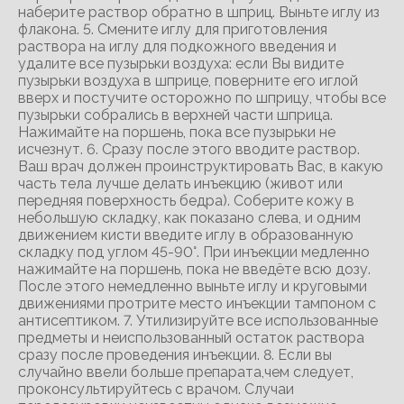
наберите раствор обратно в шприц. Выньте иглу из
флакона. 5. Смените иглу для приготовления
раствора на иглу для подкожного введения и
удалите все пузырьки воздуха: если Вы видите
пузырьки воздуха в шприце, поверните его иглой
вверх и постучите осторожно по шприцу, чтобы все
пузырьки собрались в верхней части шприца.
Нажимайте на поршень, пока все пузырьки не
исчезнут. 6. Сразу после этого вводите раствор.
Ваш врач должен проинструктировать Вас, в какую
часть тела лучше делать инъекцию (живот или
передняя поверхность бедра). Соберите кожу в
небольшую складку, как показано слева, и одним
движением кисти введите иглу в образованную
складку под углом 45-90°. При инъекции медленно
нажимайте на поршень, пока не введёте всю дозу.
После этого немедленно выньте иглу и круговыми
движениями протрите место инъекции тампоном с
антисептиком. 7. Утилизируйте все использованные
предметы и неиспользованный остаток раствора
сразу после проведения инъекции. 8. Если вы
случайно ввели больше препарата,чем следует,
проконсультируйтесь с врачом. Случаи