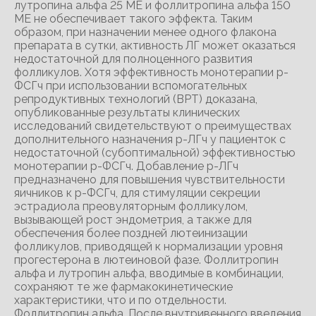
лутропина альфа 25 ME и фоллитропина альфа 150
ME не обеспечивает такого эффекта. Таким
образом, при назначении менее одного флакона
препарата в сутки, активность ЛГ может оказаться
недостаточной для полноценного развития
фолликулов. Хотя эффективность монотерапии р-
ФСГч при использовании вспомогательных
репродуктивных технологий (ВРТ) доказана,
опубликованные результаты клинических
исследований свидетельствуют о преимуществах
дополнительного назначения р-ЛГч у пациенток с
недостаточной (субоптимальной) эффективностью
монотерапии р-ФСГч. Добавление р-ЛГч
предназначено для повышения чувствительности
яичников к р-ФСГч, для стимуляции секреции
эстрадиола преовуляторным фолликулом,
вызывающей рост эндометрия, а также для
обеспечения более поздней лютеинизации
фолликулов, приводящей к нормализации уровня
прогестерона в лютеиновой фазе. Фоллитропин
альфа и лутропин альфа, вводимые в комбинации,
сохраняют те же фармакокинетические
характеристики, что и по отдельности.
Фоллитропин альфа. После внутривенного введения