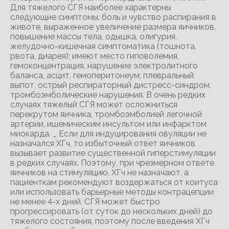
Для тяжелого СГЯ наиболее характерны
следующие симптомы: боль и чувство распирания в
животе, выраженное увеличение размера яичников,
повышение массы тела, одышка, олигурия,
желудочно-кишечная симптоматика (тошнота,
рвота, диарея); имеют место гиповолемия,
гемоконцентрация, нарушение электролитного
баланса, асцит, гемоперитонеум; плевральный
выпот, острый респираторный дистресс-синдром,
тромбоэмболические нарушения. В очень редких
случаях тяжелый СГЯ может осложниться
перекрутом яичника, тромбоэмболией легочной
артерии, ишемическим инсультом или инфарктом
миокарда. _ Если для индуцирования овуляции не
назначался ХГч, то избыточный ответ яичников
вызывает развитие существенной гиперстимуляции
в редких случаях. Поэтому, при чрезмерном ответе
яичников на стимуляцию, ХГч не назначают, а
пациенткам рекомендуют воздержаться от коитуса
или использовать барьерные методы контрацепции
не менее 4-х дней. СГЯ может быстро
прогрессировать (от суток до нескольких дней) до
тяжелого состояния, поэтому после введения ХГч