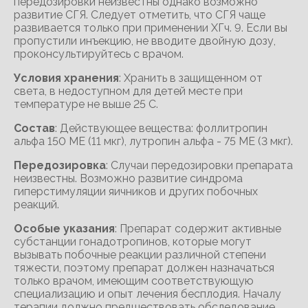
передозировки неизвестны однако возможно
развитие СГЯ. Следует отметить, что СГЯ чаще
развивается только при применении ХГч. 9. Если вы
пропустили инъекцию, не вводите двойную дозу,
проконсультируйтесь с врачом.
Условия хранения
: Хранить в защищенном от
света, в недоступном для детей месте при
температуре не выше 25 С.
Состав
: Действующее вещества: фоллитропин
альфа 150 МЕ (11 мкг), лутропин альфа - 75 МЕ (3 мкг).
Передозировка
: Случаи передозировки препарата
неизвестны. Возможно развитие синдрома
гиперстимуляции яичников и других побочных
реакций.
Особые указания
: Препарат содержит активные
субстанции гонадотропинов, которые могут
вызывать побочные реакции различной степени
тяжести, поэтому препарат должен назначаться
только врачом, имеющим соответствующую
специализацию и опыт лечения бесплодия. Началу
терапии должно предшествовать обследование