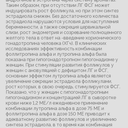
Таким образом, при отсутствии ЛГ ФСГ может
индуцировать рост фолликула, но при этом синтез
эстрадиола снижен. Без достаточного количества
эстрадиола нарушаются условия для наступления
беременности, а также секреция цервикальной
слизи, рост эндометрия и созревание полноценного
желтого тела в ответ на -введение хорионического
гонадотропина человека (ХГч). В клинических
исследованиях эффективность комбинации
фоллитропина альфа и лутропина альфа была
показана при гипогонадотропном гипогонадизме у
женщин. При стимуляции развития фолликулов у
женщин с ановуляцией с дефицитом ЛГ и ФСГ,
основным эффектом лутропина альфа является
увеличение секреции эстрадиола фолликулами,
рост которых, в свою очередь, стимулируется ФСГ.
Показано, что у женщин с гипогонадотропным
гипогонадизмом и концентрацией ЛГ в сыворотке
крови ниже 1,2 МЕ/л ежедневное применение
комбинации лутропина альфа в дозе 75 ME и
фоллитропина альфа в дозе 150 ME приводит к
адекватному развитию фолликулов и увеличению
синтеза эстрадиола, в то время как комбинация