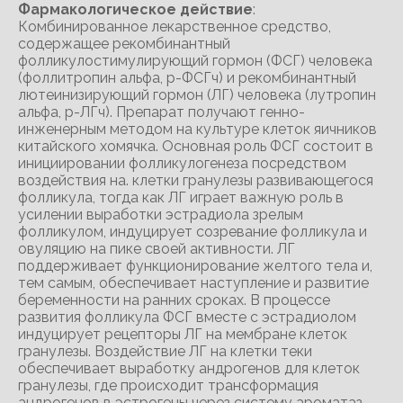
Фармакологическое действие
:
Комбинированное лекарственное средство,
содержащее рекомбинантный
фолликулостимулирующий гормон (ФСГ) человека
(фоллитропин альфа, р-ФСГч) и рекомбинантный
лютеинизирующий гормон (ЛГ) человека (лутропин
альфа, р-ЛГч). Препарат получают генно-
инженерным методом на культуре клеток яичников
китайского хомячка. Основная роль ФСГ состоит в
инициировании фолликулогенеза посредством
воздействия на. клетки гранулезы развивающегося
фолликула, тогда как ЛГ играет важную роль в
усилении выработки эстрадиола зрелым
фолликулом, индуцирует созревание фолликула и
овуляцию на пике своей активности. ЛГ
поддерживает функционирование желтого тела и,
тем самым, обеспечивает наступление и развитие
беременности на ранних сроках. В процессе
развития фолликула ФСГ вместе с эстрадиолом
индуцирует рецепторы ЛГ на мембране клеток
гранулезы. Воздействие ЛГ на клетки теки
обеспечивает выработку андрогенов для клеток
гранулезы, где происходит трансформация
андрогенов в эстрогены через систему ароматаз.