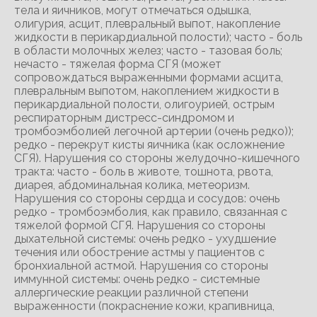
тела и яичников, могут отмечаться одышка,
олигурия, асцит, плевральный выпот, накопление
жидкости в перикардиальной полости); часто - боль
в области молочных желез; часто - тазовая боль;
нечасто - тяжелая форма СГЯ (может
сопровождаться выраженными формами асцита,
плевральным выпотом, накоплением жидкости в
перикардиальной полости, олигоурией, острым
респираторным дистресс-синдромом и
тромбоэмболией легочной артерии (очень редко));
редко - перекрут кисты яичника (как осложнение
СГЯ). Нарушения со стороны желудочно-кишечного
тракта: часто - боль в животе, тошнота, рвота,
диарея, абдоминальная колика, метеоризм.
Нарушения со стороны сердца и сосудов: очень
редко - тромбоэмболия, как правило, связанная с
тяжелой формой СГЯ. Нарушения со стороны
дыхательной системы: очень редко - ухудшение
течения или обострение астмы у пациентов с
бронхиальной астмой. Нарушения со стороны
иммунной системы: очень редко - системные
аллергические реакции различной степени
выраженности (покраснение кожи, крапивница,