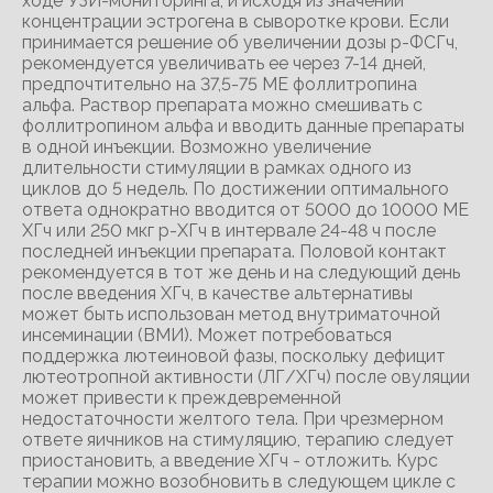
ходе УЗИ-мониторинга, и исходя из значений
концентрации эстрогена в сыворотке крови. Если
принимается решение об увеличении дозы р-ФСГч,
рекомендуется увеличивать ее через 7-14 дней,
предпочтительно на 37,5-75 ME фоллитропина
альфа. Раствор препарата можно смешивать с
фоллитропином альфа и вводить данные препараты
в одной инъекции. Возможно увеличение
длительности стимуляции в рамках одного из
циклов до 5 недель. По достижении оптимального
ответа однократно вводится от 5000 до 10000 ME
ХГч или 250 мкг р-ХГч в интервале 24-48 ч после
последней инъекции препарата. Половой контакт
рекомендуется в тот же день и на следующий день
после введения ХГч, в качестве альтернативы
может быть использован метод внутриматочной
инсеминации (ВМИ). Может потребоваться
поддержка лютеиновой фазы, поскольку дефицит
лютеотропной активности (ЛГ/ХГч) после овуляции
может привести к преждевременной
недостаточности желтого тела. При чрезмерном
ответе яичников на стимуляцию, терапию следует
приостановить, а введение ХГч - отложить. Курс
терапии можно возобновить в следующем цикле с