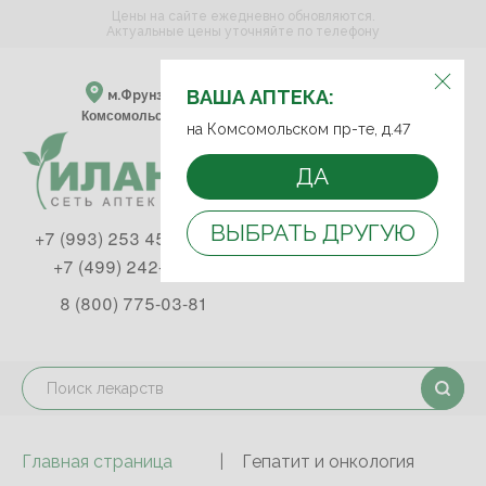
Цены на сайте ежедневно обновляются.
Актуальные цены уточняйте по телефону
ВЫБЕРИТЕ АПТЕКУ:
ВАША АПТЕКА:
м.Фрунзенская м.Спортивная
Комсомольский пр-т, д. 47
на Комсомольском пр-те, д.47
ДА
ВЫБРАТЬ ДРУГУЮ
+7 (993) 253 45 93
+7 (499) 242-90-85
8 (800) 775-03-81
Главная страница
Гепатит и онкология