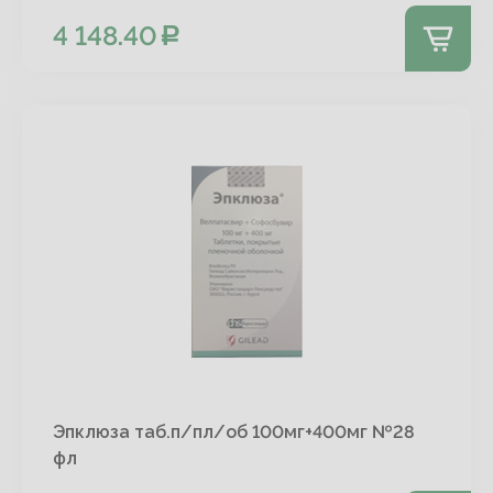
4 148.40
Эпклюза таб.п/пл/об 100мг+400мг №28
фл