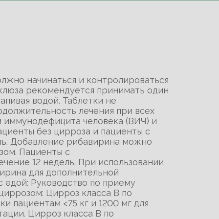
олжно начинаться и контролироваться
пклюза рекомендуется принимать один
апивая водой. Таблетки не
одолжительность лечения при всех
м иммунодефицита человека (ВИЧ) и
ациенты без цирроза и пациенты с
ль. Добавление рибавирина можно
зом. Пациенты с
чение 12 недель. При использовании
ирина для дополнительной
с едой: Руководство по приему
иррозом: Цирроз класса В по
и пациентам <75 кг и 1200 мг для
тации. Цирроз класса В по