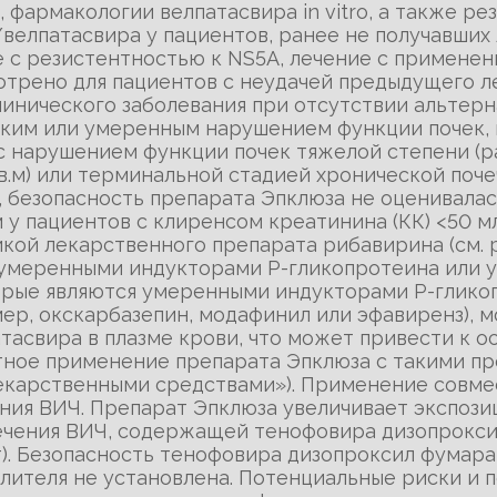
фармакологии велпатасвира in vitro, а также ре
елпатасвира у пациентов, ранее не получавших 
е с резистентностью к NS5A, лечение с применен
отрено для пациентов с неудачей предыдущего л
инического заболевания при отсутствии альтерн
егким или умеренным нарушением функции почек,
 с нарушением функции почек тяжелой степени (р
в.м) или терминальной стадией хронической поч
 безопасность препарата Эпклюза не оценивалас
 у пациентов с клиренсом креатинина (КК) <50 
икой лекарственного препарата рибавирина (см.
с умеренными индукторами Р-гликопротеина или
торые являются умеренными индукторами Р-глик
ер, окскарбазепин, модафинил или эфавиренз), 
тасвира в плазме крови, что может привести к 
тное применение препарата Эпклюза с такими пр
екарственными средствами»). Применение совме
ния ВИЧ. Препарат Эпклюза увеличивает экспози
ечения ВИЧ, содержащей тенофовира дизопрокс
т). Безопасность тенофовира дизопроксил фумар
лителя не установлена. Потенциальные риски и п