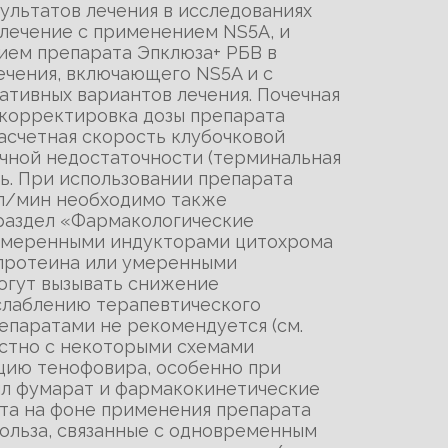
зультатов лечения в исследованиях
лечение с применением NS5A, и
ием препарата Эпклюза+ РБВ в
ечения, включающего NS5A и с
ативных вариантов лечения. Почечная
 корректировка дозы препарата
асчетная скорость клубочковой
ечной недостаточности (терминальная
ь. При использовании препарата
мл/мин необходимо также
 раздел «Фармакологические
 умеренными индукторами цитохрома
опротеина или умеренными
могут вызывать снижение
ослаблению терапевтического
епаратами не рекомендуется (см.
стно с некоторыми схемами
цию тенофовира, особенно при
ил фумарат и фармакокинетические
ата на фоне применения препарата
ольза, связанные с одновременным