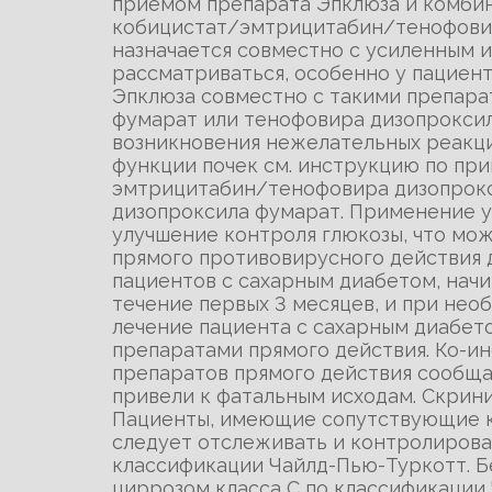
приемом препарата Эпклюза и комби
кобицистат/эмтрицитабин/тенофовир
назначается совместно с усиленным 
рассматриваться, особенно у пациен
Эпклюза совместно с такими препара
фумарат или тенофовира дизопроксил
возникновения нежелательных реакци
функции почек см. инструкцию по пр
эмтрицитабин/тенофовира дизопрок
дизопроксила фумарат. Применение у
улучшение контроля глюкозы, что мо
прямого противовирусного действия д
пациентов с сахарным диабетом, нач
течение первых 3 месяцев, и при нео
лечение пациента с сахарным диабет
препаратами прямого действия. Ко-ин
препаратов прямого действия сообщал
привели к фатальным исходам. Скрини
Пациенты, имеющие сопутствующие ко
следует отслеживать и контролирова
классификации Чайлд-Пью-Туркотт. Б
циррозом класса С по классификации