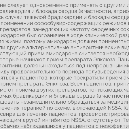
 не следует одновременно применять с другими
дикардия и блокада сердца (в частности, атрио
ь случаи тяжелой брадикардии и блокады сердца
ри применении софосбувир-содержащих режимов 
 препаратов, замедляющих частоту сердечных со
иодарона был ограничен в ходе клинической раз
ля жизни, поэтому амиодарон должен применятьс
сли другие альтернативные антиаритмические ви
утствующий прием амиодарона считается необхо
оторые начинают прием препарата Эпклюза. Паци
аритмии, должны находиться под непрерывным мо
Ввиду продолжительного периода полувыведения
ться у пациентов, которые прекратили прием а
 прием препарата Эпклюза. Всех пациентов, при
мо от приема других препаратов, понижающих ч
мах брадикардии и блокады сердца (в частности
ндовать незамедлительно обращаться за медицин
 лечения терапией по схеме, включающей NS5A.
вира для лечения пациентов, продемонстрирова
ающим другой ингибитор NS5A, отсутствуют. Тем
, обычно наблюдавшихся у пациентов с неэффект