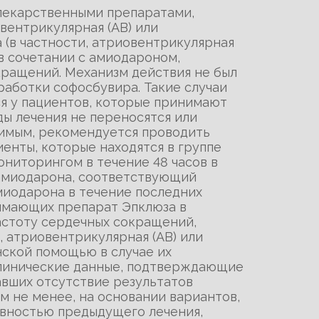
 лекарственными препаратами,
вентрикулярная (АВ) или
 (в частности, атриовентрикулярная
в сочетании с амиодароном,
кращений. Механизм действия не был
работки софосбувира. Такие случаи
я у пациентов, которые принимают
ды лечения не переносятся или
димым, рекомендуется проводить
енты, которые находятся в группе
ниторингом в течение 48 часов в
 амиодарона, соответствующий
миодарона в течение последних
нимающих препарат Эпклюза в
астоту сердечных сокращений,
, атриовентрикулярная (АВ) или
ской помощью в случае их
 Клинические данные, подтверждающие
вших отсутствие результатов
 не менее, на основании вариантов,
ивностью предыдущего лечения,