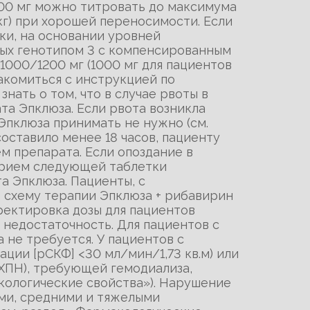
600 мг можно титровать до максимума
 кг) при хорошей переносимости. Если
ски, на основании уровней
ных генотипом 3 с компенсированным
1000/1200 мг (1000 мг для пациентов
накомиться с инструкцией по
ать о том, что в случае рвоты в
та Эпклюза. Если рвота возникла
Эпклюза принимать не нужно (см.
оставило менее 18 часов, пациенту
м препарата. Если опоздание в
 прием следующей таблетки
а Эпклюза. Пациенты, с
схему терапии Эпклюза + рибавирин
рректировка дозы для пациентов
 недостаточность. Для пациентов с
не требуется. У пациентов с
ции [рСКФ] <30 мл/мин/1,73 кв.м) или
ХПН), требующей гемодиализа,
кологические свойства»). Нарушение
ими, средними и тяжелыми