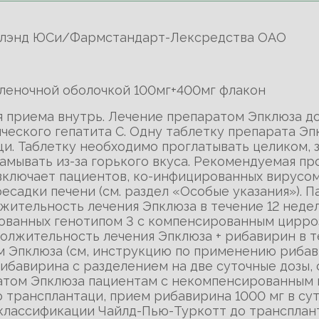
йелэнд ЮСи/Фармстандарт-Лексредства ОАО
пленочной оболочкой 100мг+400мг флакон
ля приема внутрь. Лечение препаратом Эпклюза д
ческого гепатита С. Одну таблетку препарата Э
щи. Таблетку необходимо проглатывать целиком, з
амывать из-за горького вкуса. Рекомендуемая пр
 включает пациентов, ко-инфицированных вирусо
есадки печени (см. раздел «Особые указания»). П
ительность лечения Эпклюза в течение 12 неде
ованных генотипом 3 с компенсированным цирро
лжительность лечения Эпклюза + рибавирин в те
 Эпклюза (см, инструкцию по применению рибав
бавирина с разделением на две суточные дозы, 
атом Эпклюза пациентам с некомпенсированным ц
трансплантаци, прием рибавирина 1000 мг в сутк
о классификации Чайлд-Пью-Туркотт до трансплан