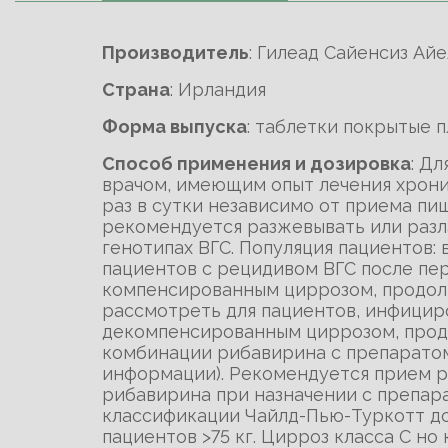
Производитель
: Гилеад Сайенсиз А
Cтрана
: Ирландия
Форма выпуска
: таблетки покрытые 
Способ применения и дозировка
: Д
врачом, имеющим опыт лечения хрони
раз в сутки независимо от приема пи
рекомендуется разжевывать или разл
генотипах ВГС. Популяция пациентов:
пациентов с рецидивом ВГС после пер
компенсированным циррозом, продолж
рассмотреть для пациентов, инфицир
декомпенсированным циррозом, продо
комбинации рибавирина с препаратом
информации). Рекомендуется прием ри
рибавирина при назначении с препар
классификации Чайлд-Пью-Туркотт до 
пациентов >75 кг. Цирроз класса С н