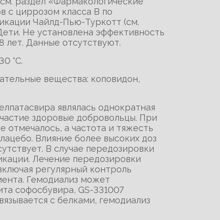
(см. раздел «Фармакологические
в с циррозом класса В по
икации Чайлд-Пью-Туркотт (см.
Дети. Не установлена эффективность
8 лет. Данные отсутствуют.
0 °С.
гательные вещества: коповидон,
елпатасвира являлась однократная
 участие здоровые добровольцы. При
е отмечалось, а частота и тяжесть
лацебо. Влияние более высоких доз
утствует. В случае передозировки
икации. Лечение передозировки
включая регулярный контроль
иента. Гемодиализ может
та софосбувира, GS-331007
вязывается с белками, гемодиализ