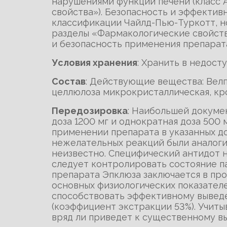
нарушениями функции печени (класс А
свойства»). Безопасность и эффектив
классификации Чайлд-Пью-Туркотт, но
разделы «Фармакологические свойств
и безопасность применения препарата
Условия хранения
: Хранить в недост
Состав
: Действующие вещества: Велп
целлюлоза микрокристаллическая, кро
Передозировка
: Наибольшей докуме
доза 1200 мг и однократная доза 500
применении препарата в указанных до
нежелательных реакций были аналогич
неизвестно. Специфический антидот 
следует контролировать состояние п
препарата Эпклюза заключается в п
основных физиологических показател
способствовать эффективному вывед
(коэффициент экстракции 53%). Учитыв
вряд ли приведет к существенному в