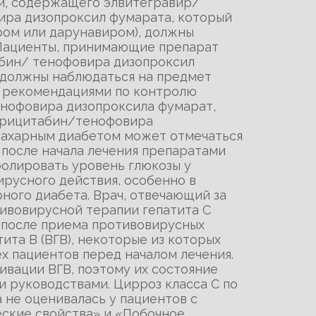
и, содержащего элвитегравир/
ра дизопроксил фумарата, который
ром или дарунавиром), должны
 Пациенты, принимающие препарат
абин/ тенофовира дизопроксил
 должны наблюдаться на предмет
с рекомендациями по контролю
енофовира дизопроксила фумарат,
трицитабин/тенофовира
 сахарным диабетом может отмечаться
 после начала лечения препаратами
ролировать уровень глюкозы у
русного действия, особенно в
ного диабета. Врач, отвечающий за
ивовирусной терапии гепатита С
и после приема противовирусных
ита В (ВГВ), некоторые из которых
х пациентов перед началом лечения.
вации ВГВ, поэтому их состояние
 руководствами. Цирроз класса С по
 не оценивалась у пациентов с
еские свойства» и «Побочное