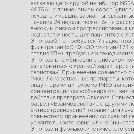
включающего другой ингибитор NS5A, 
ASTRAL с применением софосбувира/в
исходно имевших варианты, связанны
течение 24 недель может быть рассм
высоким риском прогрессирования кл
недостаточность. Для пациентов с л
Эпклюза® не требуется. У пациентов
фильтрации [рСКФ] <30 мл/мин/1,73 к
стадия ХПН), требующей гемодиализа,
Эпклюза в комбинации с рибавирином
ознакомиться с краткой характерист
свойства»). Применение совместно 
Р450. Лекарственные препараты, ко
индукторами цитохрома Р450 (наприм
концентрации софосбувира или велпа
действия препарата Эпклюза. Совмес
раздел «Взаимодействие с другими л
антиретровирусной терапии для лече
совместном применении со схемой л
усилитель (ритонавир или кобициста
Эпклюза и фармакокинетического уси