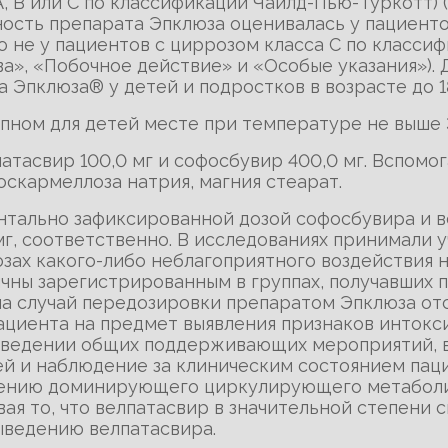
, В или С по классификации Чайлд-Пью-Туркотт) 
ность препарата Эпклюза оценивалась у пациенто
 не у пациентов с циррозом класса С по классиф
а», «Побочное действие» и «Особые указания»). 
 Эпклюза® у детей и подростков в возрасте до 1
упном для детей месте при температуре не выше 3
атасвир 100,0 мг и софосбувир 400,0 мг. Вспомо
скармеллоза натрия, магния стеарат.
нтально зафиксированной дозой софосбувира и в
 мг, соответственно. В исследованиях принимали
зах какого-либо неблагоприятного воздействия н
ны зарегистрированным в группах, получавших п
на случай передозировки препаратом Эпклюза отс
ациента на предмет выявления признаков интокс
роведении общих поддерживающих мероприятий, 
ей и наблюдение за клиническим состоянием пац
ению доминирующего циркулирующего метаболи
ая то, что велпатасвир в значительной степени с
ыведению велпатасвира.