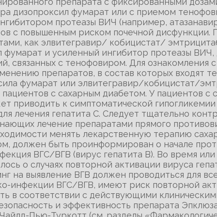
нированного препарата с фиксированными дозам
а дизопроксил фумарат или с приемом тенофови
ингибитором протеазы ВИЧ (например, атазанави
тов с повышенным риском почечной дисфункции.
тами, как элвитегравир/ кобицистат/ эмтрицит
 фумарат и усиленный ингибитор протеазы ВИЧ,
й, связанных с тенофовиром. Для ознакомления 
именению препаратов, в состав которых входят т
сила фумарат или элвитегравир/кобицистат/эм
 пациентов с сахарным диабетом. У пациентов с
жет приводить к симптоматической гипогликемии
ля лечения гепатита С. Следует тщательно конт
инающих лечение препаратами прямого противови
бходимости менять лекарственную терапию сахар
ом, должен быть проинформирован о начале прот
фекция ВГС/ВГВ (вирус гепатита В). Во время ил
ось о случаях повторной активации вируса гепат
нг на выявление ВГВ должен проводиться для все
-инфекции ВГС/ВГВ, имеют риск повторной акти
ть в соответствии с действующими клиническими
езопасность и эффективность препарата Эпклюза
 Чайлд-Пью-Туркотт (см. разделы «Фармакологич