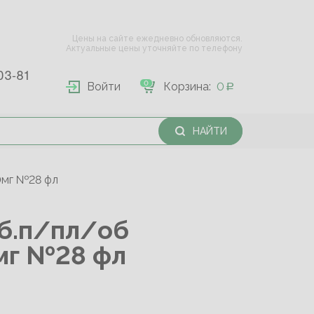
Цены на сайте ежедневно обновляются.
Актуальные цены уточняйте по телефону
03-81
0
Войти
Корзина:
0
НАЙТИ
0мг №28 фл
б.п/пл/об
мг №28 фл