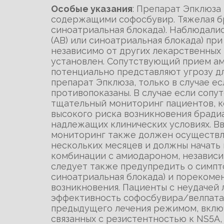
Особые указания
: Препарат Эпклюза
содержащими софосбувир. Тяжелая бра
синоатриальная блокада). Наблюдалис
(АВ) или синоатриальная блокада) п
независимо от других лекарственных
установлен. Сопутствующий прием ам
потенциально представляют угрозу д
препарат Эпклюза, только в случае е
противопоказаны. В случае если соп
тщательный мониторинг пациентов, к
высокого риска возникновения бради
надлежащих клинических условиях. 
мониторинг также должен осуществля
нескольких месяцев и должны начать
комбинации с амиодароном, независи
следует также предупредить о симпто
синоатриальная блокада) и порекоме
возникновения. Пациенты с неудачей
эффективность софосбувира/велпатас
предыдущего лечения режимом, включ
связанных с резистентностью к NS5A