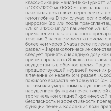
классификации Чайлд-Пью-Туркотт ил
в 1000/1200 мг (1000 мг для пациенто
начальная доза плохо переносится, до
гемоглобина. В том случае, если ри
циррозом (до или после трансплантац
<75 кг и 1200 мг для пациентов >75 к
применению лекарственного препарата
течение 3 часов с момента приема сл
более чем через 3 часа после приема
раздел «Фармакологические свойства»
следует принять очередную дозу как 
приеме препарата Эпклюза составило
осуществить в обычное время. Пациен
предшествующей неудачей лечения р
в течение 24 недель (см. раздел «Осо
пожилого возраста не требуется (см.
легким или умеренным нарушением фу
нарушением функции почек тяжелой ст
терминальной стадией хронической п
безопасность и эффективность препа
функции печени. Коррекция дозы преп