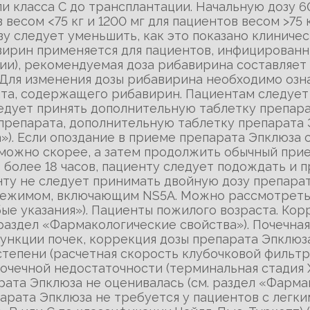
и класса С до трансплантации. Начальную дозу 
в весом <75 кг и 1200 мг для пациентов весом >75
зу следует уменьшить, как это показано клиниче
бавирин применяется для пациентов, инфицирован
ии), рекомендуемая доза рибавирина составляет 
г). Для изменения дозы рибавирина необходимо оз
, содержащего рибавирин. Пациентам следует зн
едует принять дополнительную таблетку препара
 препарата, дополнительную таблетку препарата 
). Если опоздание в приеме препарата Эпклюза с
можно скорее, а затем продолжить обычный прие
 более 18 часов, пациенту следует подождать и
ту не следует принимать двойную дозу препарат
ежимом, включающим NS5A. Можно рассмотреть 
бые указания»). Пациенты пожилого возраста. Ко
 раздел «Фармакологические свойства»). Почечная
нкции почек, коррекция дозы препарата Эпклюза 
епени (расчетная скорость клубочковой фильтра
очечной недостаточности (терминальная стадия 
рата Эпклюза не оценивалась (см. раздел «Фарма
арата Эпклюза не требуется у пациентов с легк