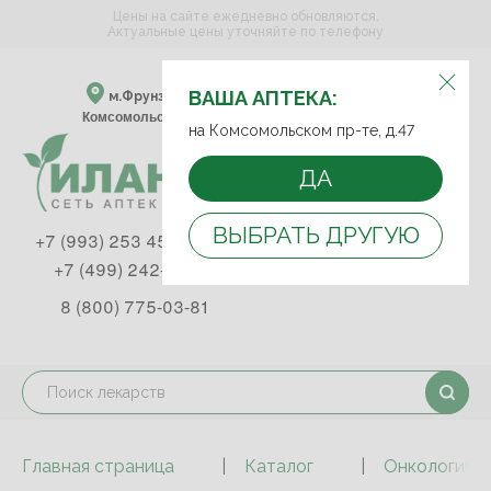
Цены на сайте ежедневно обновляются.
Актуальные цены уточняйте по телефону
ВЫБЕРИТЕ АПТЕКУ:
ВАША АПТЕКА:
м.Фрунзенская м.Спортивная
Комсомольский пр-т, д. 47
на Комсомольском пр-те, д.47
ДА
ВЫБРАТЬ ДРУГУЮ
+7 (993) 253 45 93
+7 (499) 242-90-85
8 (800) 775-03-81
Главная страница
Каталог
Онкологичес