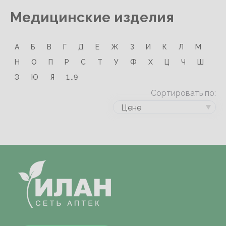
Медицинские изделия
А
Б
В
Г
Д
Е
Ж
З
И
К
Л
М
Н
О
П
Р
С
Т
У
Ф
Х
Ц
Ч
Ш
Э
Ю
Я
1...9
Сортировать по:
Цене