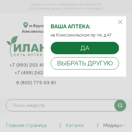
Цены на сайте ежедневно обновляются.
Актуальные цены уточняйте по телефону
ВЫБЕРИТЕ АПТЕКУ:
ВАША АПТЕКА:
м.Фрунзенская м.Спортивная
Комсомольский пр-т, д. 47
на Комсомольском пр-те, д.47
ДА
ВЫБРАТЬ ДРУГУЮ
+7 (993) 253 45 93
+7 (499) 242-90-85
8 (800) 775-03-81
Главная страница
Каталог
Медицинские