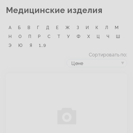
Медицинские изделия
А
Б
В
Г
Д
Е
Ж
З
И
К
Л
М
Н
О
П
Р
С
Т
У
Ф
Х
Ц
Ч
Ш
Э
Ю
Я
1...9
Сортировать по:
Цене