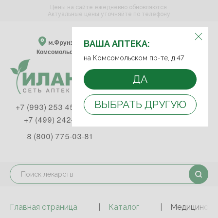
Цены на сайте ежедневно обновляются.
Актуальные цены уточняйте по телефону
ВЫБЕРИТЕ АПТЕКУ:
ВАША АПТЕКА:
м.Фрунзенская м.Спортивная
Комсомольский пр-т, д. 47
на Комсомольском пр-те, д.47
ДА
ВЫБРАТЬ ДРУГУЮ
+7 (993) 253 45 93
+7 (499) 242-90-85
8 (800) 775-03-81
Главная страница
Каталог
Медицинские