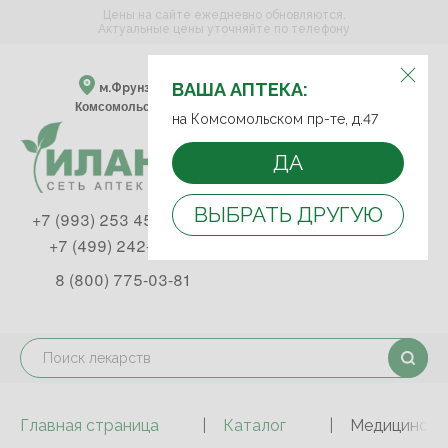
Цены на сайте ежедневно обновляются.
Актуальные цены уточняйте по телефону
ВЫБЕРИТЕ АПТЕКУ:
ВАША АПТЕКА:
м.Фрунзенская м.Спортивная
Комсомольский пр-т, д. 47
на Комсомольском пр-те, д.47
ДА
ВЫБРАТЬ ДРУГУЮ
+7 (993) 253 45 93
+7 (499) 242-90-85
8 (800) 775-03-81
Главная страница
Каталог
Медицинские