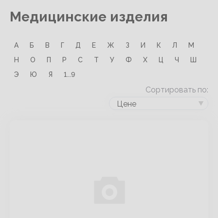
Медицинские изделия
А
Б
В
Г
Д
Е
Ж
З
И
К
Л
М
Н
О
П
Р
С
Т
У
Ф
Х
Ц
Ч
Ш
Э
Ю
Я
1...9
Сортировать по:
Цене