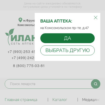
Цены на сайте ежедневно обновляются.
Актуальные цены уточняйте по телефону
ВЫБЕРИТЕ АПТЕКУ:
ВАША АПТЕКА:
м.Фрунзенская м.Спортивная
Комсомольский пр-т, д. 47
на Комсомольском пр-те, д.47
ДА
ВЫБРАТЬ ДРУГУЮ
+7 (993) 253 45 93
+7 (499) 242-90-85
8 (800) 775-03-81
Главная страница
Каталог
Медицинские