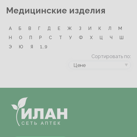
Медицинские изделия
А
Б
В
Г
Д
Е
Ж
З
И
К
Л
М
Н
О
П
Р
С
Т
У
Ф
Х
Ц
Ч
Ш
Э
Ю
Я
1...9
Сортировать по:
Цене