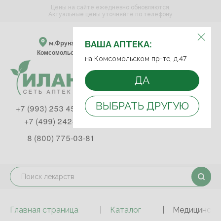
Цены на сайте ежедневно обновляются.
Актуальные цены уточняйте по телефону
ВЫБЕРИТЕ АПТЕКУ:
ВАША АПТЕКА:
м.Фрунзенская м.Спортивная
Комсомольский пр-т, д. 47
на Комсомольском пр-те, д.47
ДА
ВЫБРАТЬ ДРУГУЮ
+7 (993) 253 45 93
+7 (499) 242-90-85
8 (800) 775-03-81
Главная страница
Каталог
Медицинские