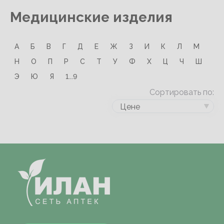
Медицинские изделия
А
Б
В
Г
Д
Е
Ж
З
И
К
Л
М
Н
О
П
Р
С
Т
У
Ф
Х
Ц
Ч
Ш
Э
Ю
Я
1...9
Сортировать по:
Цене