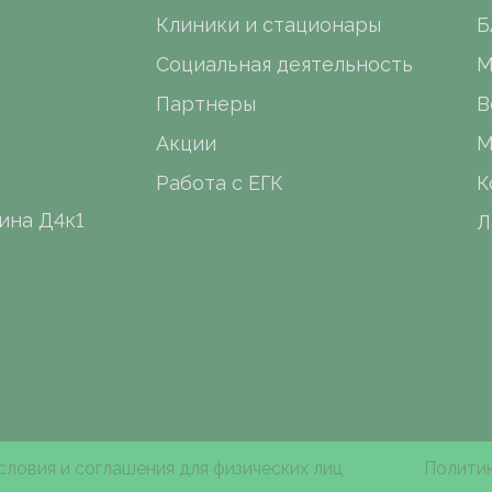
Клиники и стационары
Б
Социальная деятельность
М
Партнеры
В
Акции
М
Работа с ЕГК
К
ина Д4к1
Л
словия и соглашения для физических лиц
Политик