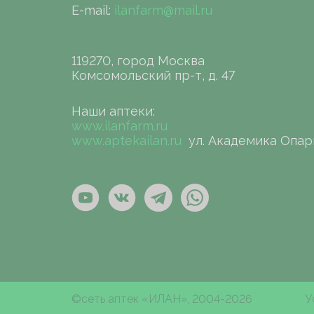
E-mail:
ilanfarm@mail.ru
119270, город Москва
Комсомольский пр-т, д. 47
Наши аптеки:
www.ilanfarm.ru
www.aptekailan.ru
ул. Академика Опар
©сеть аптек «ИЛАН», 2004-2026
У