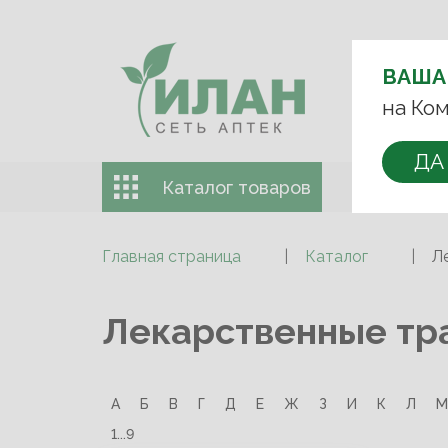
ВЫБЕРИТЕ 
ВАША
+7 (993)
на Ком
ДА
Каталог товаров
Доставка 
Главная страница
Каталог
Л
Лекарственные тр
А
Б
В
Г
Д
Е
Ж
З
И
К
Л
М
1...9