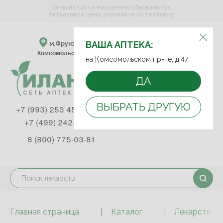
Цены на сайте ежедневно обновляются.
Актуальные цены уточняйте по телефону
ВЫБЕРИТЕ АПТЕКУ:
ВАША АПТЕКА:
м.Фрунзенская м.Спортивная
Комсомольский пр-т, д. 47
на Комсомольском пр-те, д.47
ДА
ВЫБРАТЬ ДРУГУЮ
+7 (993) 253 45 93
+7 (499) 242-90-85
8 (800) 775-03-81
Главная страница
Каталог
Лекарствен