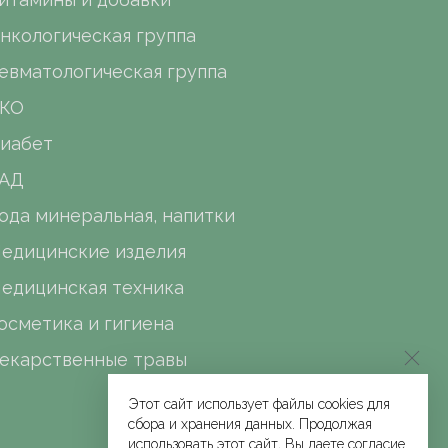
нкологическая группа
евматологическая группа
КО
иабет
АД
ода минеральная, напитки
едицинские изделия
едицинская техника
осметика и гигиена
екарственные травы
Этот сайт использует файлы cookies для
сбора и хранения данных. Продолжая
использовать этот сайт, Вы даете согласие