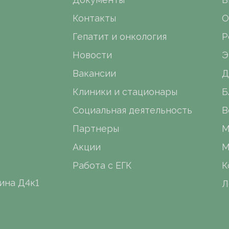
Контакты
О
Гепатит и онкология
Р
Новости
Э
Вакансии
Д
Клиники и стационары
Б
Социальная деятельность
В
Партнеры
М
Акции
М
Работа с ЕГК
К
ина Д4к1
Л