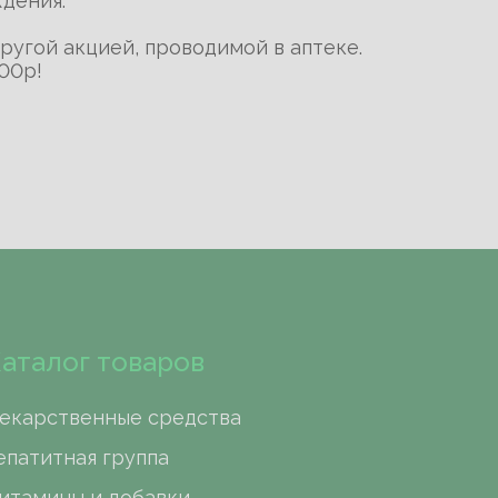
ждения.
ругой акцией, проводимой в аптеке.
00р!
аталог товаров
екарственные средства
епатитная группа
итамины и добавки