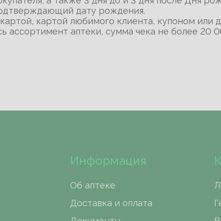
упателя, а также 3 дня до и 3 дня после Дня ро
подтверждающий дату рождения.
картой, картой любимого клиента, купоном или д
сь ассортимент аптеки, сумма чека не более 20 0
Информация
К
Об аптеке
Л
Доставка и оплата
Г
Документы
В