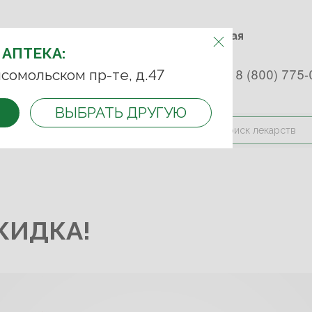
м.Фрунзенская м.Спортивная
Комсомольский пр-т, д. 47
АПТЕКУ:
 АПТЕКА:
 253 45 93
+7 (499) 242-90-85
8 (800) 775-
сомольском пр-те, д.47
ВЫБРАТЬ ДРУГУЮ
и оплата
Контакты
Акции
КИДКА!