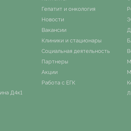
Гепатит и онкология
Р
Новости
Э
Вакансии
Д
Клиники и стационары
Б
Социальная деятельность
В
Партнеры
М
Акции
М
Работа с ЕГК
К
ина Д4к1
Л