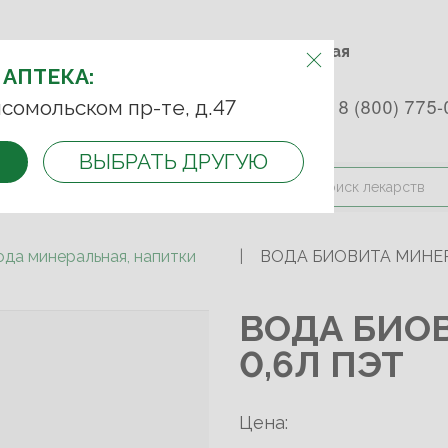
м.Фрунзенская м.Спортивная
Комсомольский пр-т, д. 47
АПТЕКУ:
 АПТЕКА:
 253 45 93
+7 (499) 242-90-85
8 (800) 775-
сомольском пр-те, д.47
ВЫБРАТЬ ДРУГУЮ
и оплата
Контакты
Акции
ода минеральная, напитки
ВОДА БИОВИТА МИНЕР
ВОДА БИО
0,6Л ПЭТ
Цена: