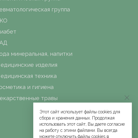
евматологическая группа
КО
иабет
АД
ода минеральная, напитки
едицинские изделия
едицинская техника
осметика и гигиена
екарственные травы
Этот сайт использует файлы cookies для
сбора и хранения данных. Продолжая
использовать этот сайт, Вы даете согласие
на работу с этими файлами. Вы всегда
можете отключить файлы cookies в