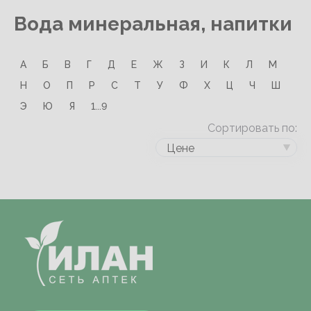
Вода минеральная, напитки
А
Б
В
Г
Д
Е
Ж
З
И
К
Л
М
Н
О
П
Р
С
Т
У
Ф
Х
Ц
Ч
Ш
Э
Ю
Я
1...9
Сортировать по:
Цене