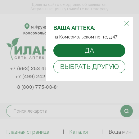
Цены на сайте ежедневно обновляются.
Актуальные цены уточняйте по телефону
ВЫБЕРИТЕ АПТЕКУ:
ВАША АПТЕКА:
м.Фрунзенская м.Спортивная
Комсомольский пр-т, д. 47
на Комсомольском пр-те, д.47
ДА
ВЫБРАТЬ ДРУГУЮ
+7 (993) 253 45 93
+7 (499) 242-90-85
8 (800) 775-03-81
Главная страница
Каталог
Вода минера