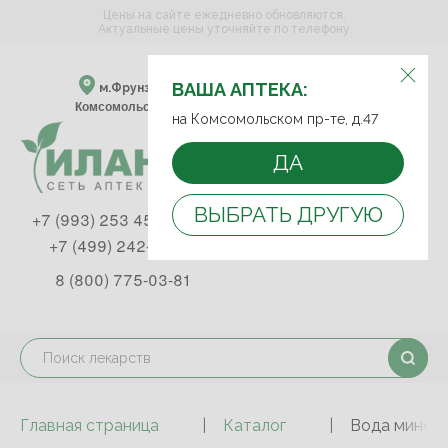
Цены на сайте ежедневно обновляются.
Актуальные цены уточняйте по телефону
ВЫБЕРИТЕ АПТЕКУ:
ВАША АПТЕКА:
м.Фрунзенская м.Спортивная
Комсомольский пр-т, д. 47
на Комсомольском пр-те, д.47
ДА
ВЫБРАТЬ ДРУГУЮ
+7 (993) 253 45 93
+7 (499) 242-90-85
8 (800) 775-03-81
Главная страница
Каталог
Вода минера