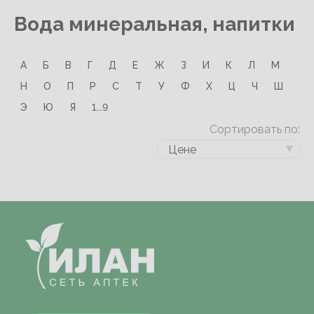
Вода минеральная, напитки
А
Б
В
Г
Д
Е
Ж
З
И
К
Л
М
Н
О
П
Р
С
Т
У
Ф
Х
Ц
Ч
Ш
Э
Ю
Я
1...9
Сортировать по:
Цене