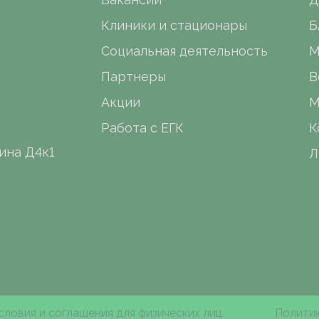
Клиники и стационары
Б
Социальная деятельность
М
Партнеры
В
Акции
М
Работа с ЕГК
К
ина Д4к1
Л
словия и соглашения для физических лиц
Политик