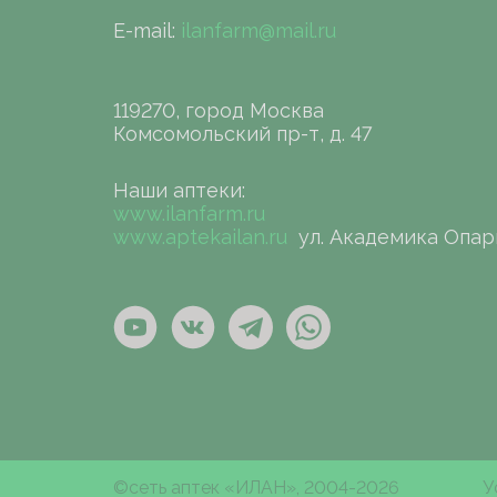
E-mail:
ilanfarm@mail.ru
119270, город Москва
Комсомольский пр-т, д. 47
Наши аптеки:
www.ilanfarm.ru
www.aptekailan.ru
ул. Академика Опар
©сеть аптек «ИЛАН», 2004-2026
У