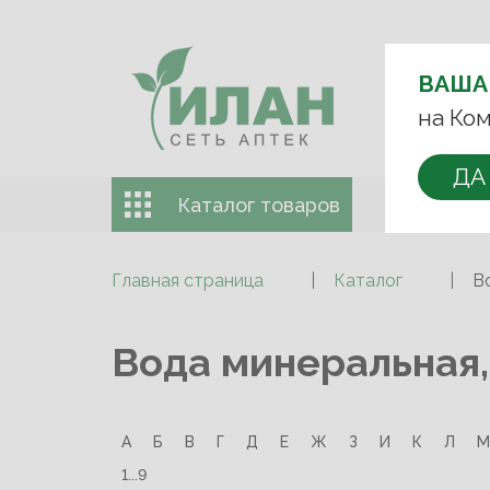
ВЫБЕРИТЕ 
ВАША
+7 (993)
на Ком
ДА
Каталог товаров
Доставка 
Главная страница
Каталог
В
Вода минеральная,
А
Б
В
Г
Д
Е
Ж
З
И
К
Л
М
1...9