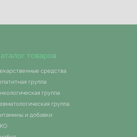
аталог товаров
екарственные средства
епатитная группа
нкологическая группа
евматологическая группа
итамины и добавки
КО
иабет