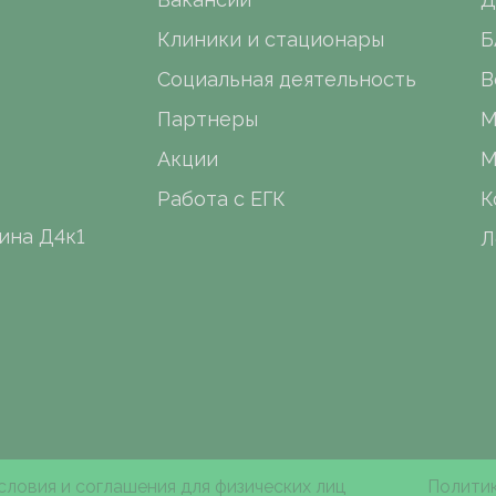
Клиники и стационары
Б
Социальная деятельность
В
Партнеры
М
Акции
М
Работа с ЕГК
К
ина Д4к1
Л
словия и соглашения для физических лиц
Политик