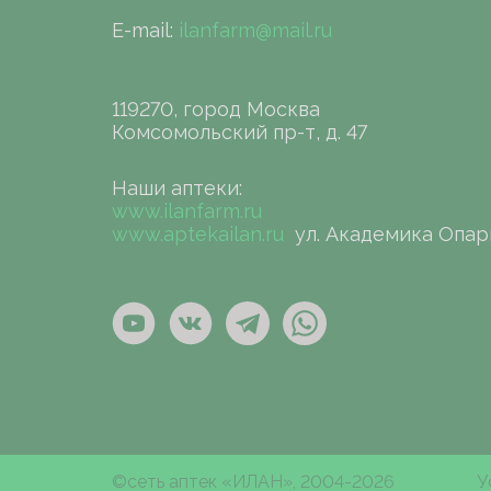
E-mail:
ilanfarm@mail.ru
119270, город Москва
Комсомольский пр-т, д. 47
Наши аптеки:
www.ilanfarm.ru
www.aptekailan.ru
ул. Академика Опар
©сеть аптек «ИЛАН», 2004-2026
У