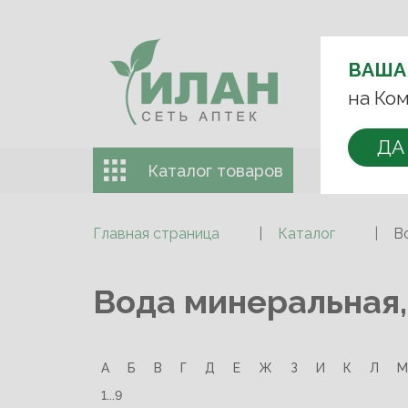
ВЫБЕРИТЕ 
ВАША
+7 (993)
на Ком
ДА
Каталог товаров
Доставка 
Главная страница
Каталог
В
Вода минеральная,
А
Б
В
Г
Д
Е
Ж
З
И
К
Л
М
1...9