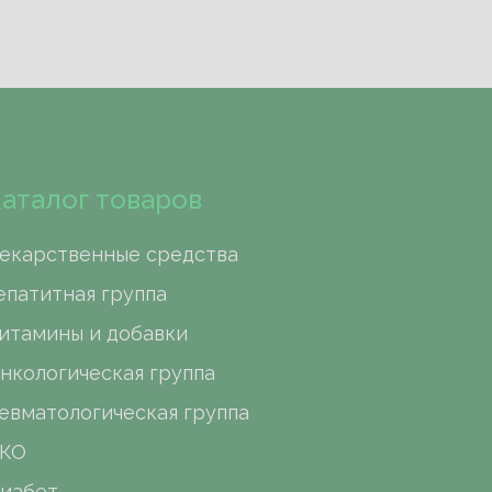
аталог товаров
екарственные средства
епатитная группа
итамины и добавки
нкологическая группа
евматологическая группа
КО
иабет