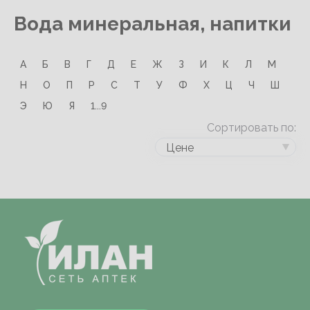
Вода минеральная, напитки
А
Б
В
Г
Д
Е
Ж
З
И
К
Л
М
Н
О
П
Р
С
Т
У
Ф
Х
Ц
Ч
Ш
Э
Ю
Я
1...9
Сортировать по:
Цене