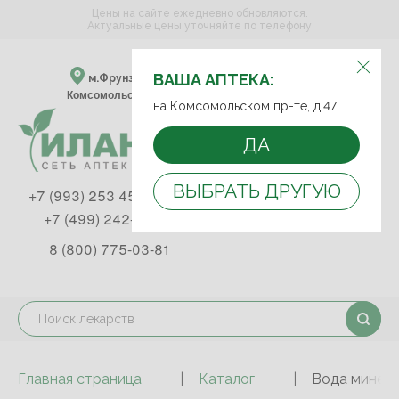
Цены на сайте ежедневно обновляются.
Актуальные цены уточняйте по телефону
ВЫБЕРИТЕ АПТЕКУ:
ВАША АПТЕКА:
м.Фрунзенская м.Спортивная
Комсомольский пр-т, д. 47
на Комсомольском пр-те, д.47
ДА
ВЫБРАТЬ ДРУГУЮ
+7 (993) 253 45 93
+7 (499) 242-90-85
8 (800) 775-03-81
Главная страница
Каталог
Вода минера