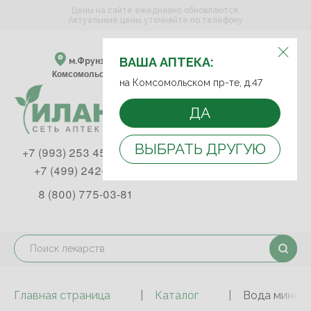
Цены на сайте ежедневно обновляются.
Актуальные цены уточняйте по телефону
ВЫБЕРИТЕ АПТЕКУ:
ВАША АПТЕКА:
м.Фрунзенская м.Спортивная
Комсомольский пр-т, д. 47
на Комсомольском пр-те, д.47
ДА
ВЫБРАТЬ ДРУГУЮ
+7 (993) 253 45 93
+7 (499) 242-90-85
8 (800) 775-03-81
Главная страница
Каталог
Вода минера