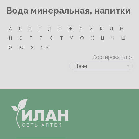
Вода минеральная, напитки
А
Б
В
Г
Д
Е
Ж
З
И
К
Л
М
Н
О
П
Р
С
Т
У
Ф
Х
Ц
Ч
Ш
Э
Ю
Я
1...9
Сортировать по:
Цене