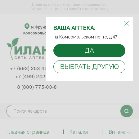
Цены на сайте ежедневно обновляются.
Актуальные цены уточняйте по телефону
ВЫБЕРИТЕ АПТЕКУ:
ВАША АПТЕКА:
м.Фрунзенская м.Спортивная
Комсомольский пр-т, д. 47
на Комсомольском пр-те, д.47
ДА
ВЫБРАТЬ ДРУГУЮ
+7 (993) 253 45 93
+7 (499) 242-90-85
8 (800) 775-03-81
Главная страница
Каталог
Витамины и 