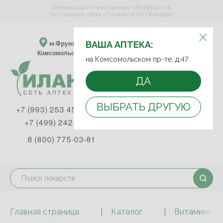
Цены на сайте ежедневно обновляются.
Актуальные цены уточняйте по телефону
ВЫБЕРИТЕ АПТЕКУ:
ВАША АПТЕКА:
м.Фрунзенская м.Спортивная
Комсомольский пр-т, д. 47
на Комсомольском пр-те, д.47
ДА
ВЫБРАТЬ ДРУГУЮ
+7 (993) 253 45 93
+7 (499) 242-90-85
8 (800) 775-03-81
Главная страница
Каталог
Витамины и 