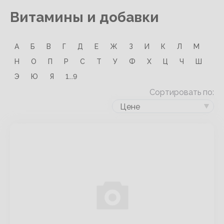
Витамины и добавки
А
Б
В
Г
Д
Е
Ж
З
И
К
Л
М
Н
О
П
Р
С
Т
У
Ф
Х
Ц
Ч
Ш
Э
Ю
Я
1...9
Сортировать по:
Цене