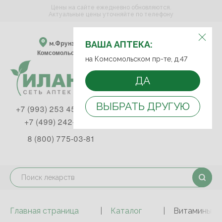
Цены на сайте ежедневно обновляются.
Актуальные цены уточняйте по телефону
ВЫБЕРИТЕ АПТЕКУ:
ВАША АПТЕКА:
м.Фрунзенская м.Спортивная
Комсомольский пр-т, д. 47
на Комсомольском пр-те, д.47
ДА
ВЫБРАТЬ ДРУГУЮ
+7 (993) 253 45 93
+7 (499) 242-90-85
8 (800) 775-03-81
Главная страница
Каталог
Витамины и 