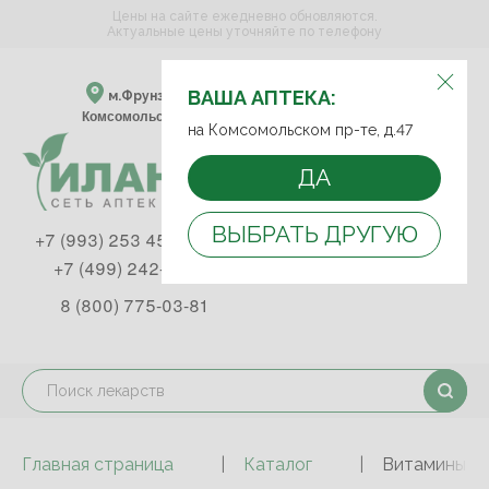
Цены на сайте ежедневно обновляются.
Актуальные цены уточняйте по телефону
ВЫБЕРИТЕ АПТЕКУ:
ВАША АПТЕКА:
м.Фрунзенская м.Спортивная
Комсомольский пр-т, д. 47
на Комсомольском пр-те, д.47
ДА
ВЫБРАТЬ ДРУГУЮ
+7 (993) 253 45 93
+7 (499) 242-90-85
8 (800) 775-03-81
Главная страница
Каталог
Витамины и 