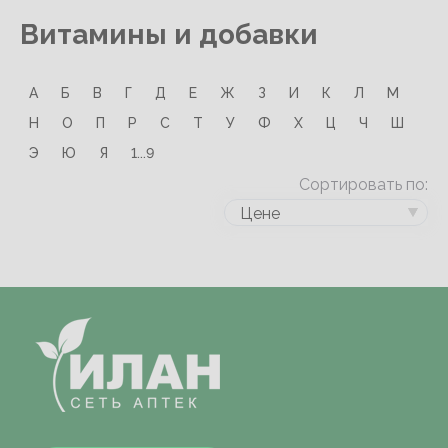
Витамины и добавки
А
Б
В
Г
Д
Е
Ж
З
И
К
Л
М
Н
О
П
Р
С
Т
У
Ф
Х
Ц
Ч
Ш
Э
Ю
Я
1...9
Сортировать по:
Цене