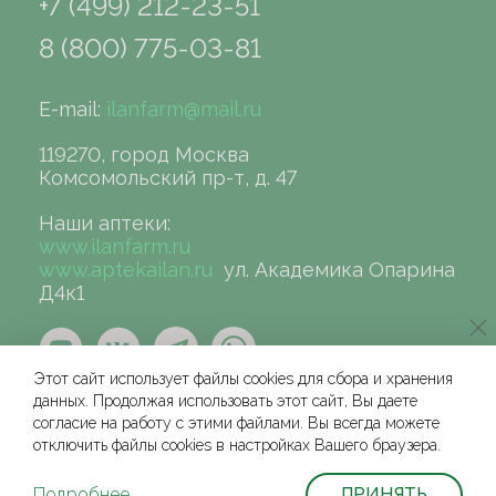
+7 (499) 212-23-51
8 (800) 775-03-81
E-mail:
ilanfarm@mail.ru
119270, город Москва
Комсомольский пр-т, д. 47
Наши аптеки:
www.ilanfarm.ru
www.aptekailan.ru
ул. Академика Опарина
Д4к1
Этот сайт использует файлы cookies для сбора и хранения
данных. Продолжая использовать этот сайт, Вы даете
согласие на работу с этими файлами. Вы всегда можете
отключить файлы cookies в настройках Вашего браузера.
©сеть аптек «ИЛАН», 2004-2026
Условия и соглашения для физических лиц
Подробнее
ПРИНЯТЬ