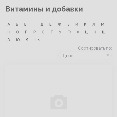
Витамины и добавки
А
Б
В
Г
Д
Е
Ж
З
И
К
Л
М
Н
О
П
Р
С
Т
У
Ф
Х
Ц
Ч
Ш
Э
Ю
Я
1...9
Сортировать по:
Цене