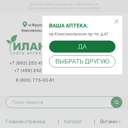
Цены на сайте ежедневно обновляются.
Актуальные цены уточняйте по телефону
ВЫБЕРИТЕ АПТЕКУ:
ВАША АПТЕКА:
м.Фрунзенская м.Спортивная
Комсомольский пр-т, д. 47
на Комсомольском пр-те, д.47
ДА
ВЫБРАТЬ ДРУГУЮ
+7 (993) 253 45 93
+7 (499) 242-90-85
8 (800) 775-03-81
Главная страница
Каталог
Витамины и 