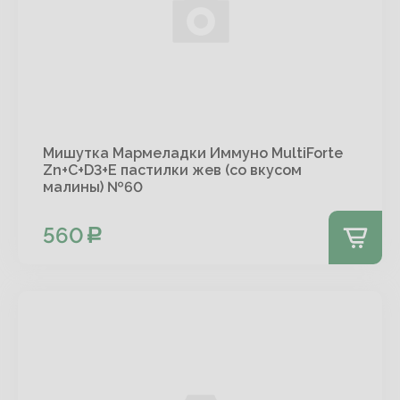
Мишутка Мармеладки Иммуно MultiForte
Zn+C+D3+E пастилки жев (со вкусом
малины) №60
560