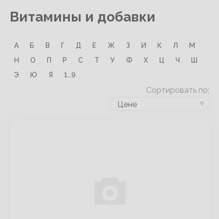
Витамины и добавки
А
Б
В
Г
Д
Е
Ж
З
И
К
Л
М
Н
О
П
Р
С
Т
У
Ф
Х
Ц
Ч
Ш
Э
Ю
Я
1...9
Сортировать по:
Цене