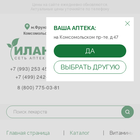
Цены на сайте ежедневно обновляются.
Актуальные цены уточняйте по телефону
ВЫБЕРИТЕ АПТЕКУ:
ВАША АПТЕКА:
м.Фрунзенская м.Спортивная
Комсомольский пр-т, д. 47
на Комсомольском пр-те, д.47
ДА
ВЫБРАТЬ ДРУГУЮ
+7 (993) 253 45 93
+7 (499) 242-90-85
8 (800) 775-03-81
Главная страница
Каталог
Витамины и 