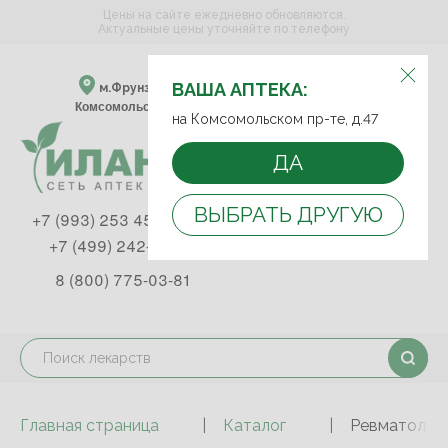
Цены на сайте ежедневно обновляются.
Актуальные цены уточняйте по телефону
ВЫБЕРИТЕ АПТЕКУ:
ВАША АПТЕКА:
м.Фрунзенская м.Спортивная
Комсомольский пр-т, д. 47
на Комсомольском пр-те, д.47
ДА
ВЫБРАТЬ ДРУГУЮ
+7 (993) 253 45 93
+7 (499) 242-90-85
8 (800) 775-03-81
Главная страница
Каталог
Ревматологи