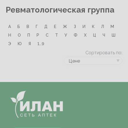
Ревматологическая группа
А
Б
В
Г
Д
Е
Ж
З
И
К
Л
М
Н
О
П
Р
С
Т
У
Ф
Х
Ц
Ч
Ш
Э
Ю
Я
1...9
Сортировать по:
Цене