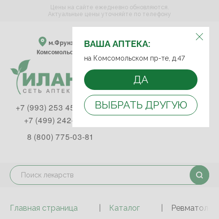
Цены на сайте ежедневно обновляются.
Актуальные цены уточняйте по телефону
ВЫБЕРИТЕ АПТЕКУ:
ВАША АПТЕКА:
м.Фрунзенская м.Спортивная
Комсомольский пр-т, д. 47
на Комсомольском пр-те, д.47
ДА
ВЫБРАТЬ ДРУГУЮ
+7 (993) 253 45 93
+7 (499) 242-90-85
8 (800) 775-03-81
Главная страница
Каталог
Ревматологи