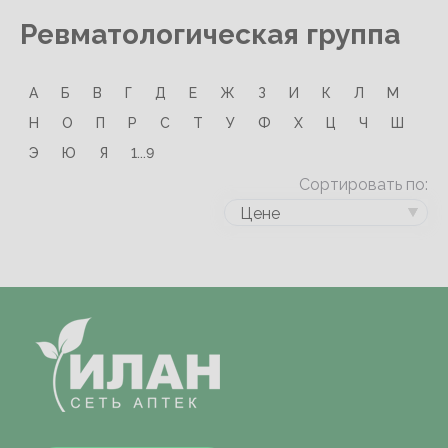
Ревматологическая группа
А
Б
В
Г
Д
Е
Ж
З
И
К
Л
М
Н
О
П
Р
С
Т
У
Ф
Х
Ц
Ч
Ш
Э
Ю
Я
1...9
Сортировать по:
Цене