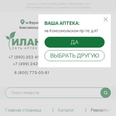
Цены на сайте ежедневно обновляются.
Актуальные цены уточняйте по телефону
ВЫБЕРИТЕ АПТЕКУ:
ВАША АПТЕКА:
м.Фрунзенская м.Спортивная
Комсомольский пр-т, д. 47
на Комсомольском пр-те, д.47
ДА
ВЫБРАТЬ ДРУГУЮ
+7 (993) 253 45 93
+7 (499) 242-90-85
8 (800) 775-03-81
Главная страница
Каталог
Ревматологи