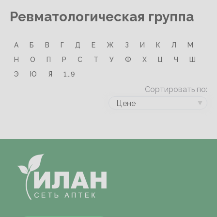
Ревматологическая группа
А
Б
В
Г
Д
Е
Ж
З
И
К
Л
М
Н
О
П
Р
С
Т
У
Ф
Х
Ц
Ч
Ш
Э
Ю
Я
1...9
Сортировать по:
Цене