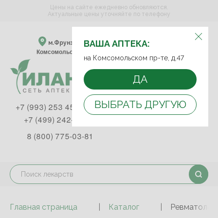
Цены на сайте ежедневно обновляются.
Актуальные цены уточняйте по телефону
ВЫБЕРИТЕ АПТЕКУ:
ВАША АПТЕКА:
м.Фрунзенская м.Спортивная
Комсомольский пр-т, д. 47
на Комсомольском пр-те, д.47
ДА
ВЫБРАТЬ ДРУГУЮ
+7 (993) 253 45 93
+7 (499) 242-90-85
8 (800) 775-03-81
Главная страница
Каталог
Ревматологи