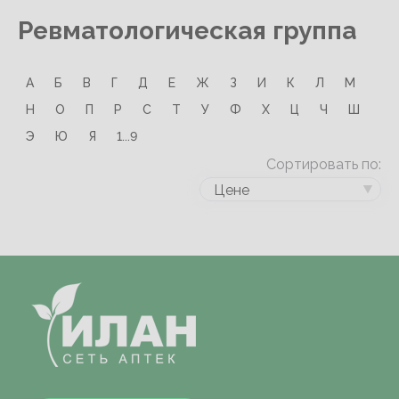
Ревматологическая группа
А
Б
В
Г
Д
Е
Ж
З
И
К
Л
М
Н
О
П
Р
С
Т
У
Ф
Х
Ц
Ч
Ш
Э
Ю
Я
1...9
Сортировать по:
Цене