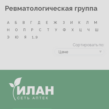
Ревматологическая группа
А
Б
В
Г
Д
Е
Ж
З
И
К
Л
М
Н
О
П
Р
С
Т
У
Ф
Х
Ц
Ч
Ш
Э
Ю
Я
1...9
Сортировать по:
Цене