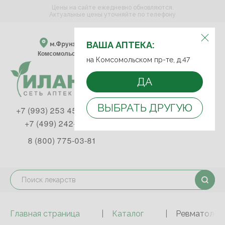
Цены на сайте ежедневно обновляются.
Актуальные цены уточняйте по телефону
ВЫБЕРИТЕ АПТЕКУ:
ВАША АПТЕКА:
м.Фрунзенская м.Спортивная
Комсомольский пр-т, д. 47
на Комсомольском пр-те, д.47
ДА
ВЫБРАТЬ ДРУГУЮ
+7 (993) 253 45 93
+7 (499) 242-90-85
8 (800) 775-03-81
Главная страница
Каталог
Ревматологи