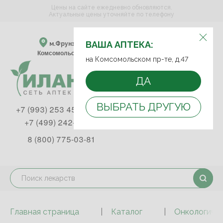
Цены на сайте ежедневно обновляются.
Актуальные цены уточняйте по телефону
ВЫБЕРИТЕ АПТЕКУ:
ВАША АПТЕКА:
м.Фрунзенская м.Спортивная
Комсомольский пр-т, д. 47
на Комсомольском пр-те, д.47
ДА
ВЫБРАТЬ ДРУГУЮ
+7 (993) 253 45 93
+7 (499) 242-90-85
8 (800) 775-03-81
Главная страница
Каталог
Онкологичес