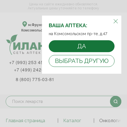
Цены на сайте ежедневно обновляются.
Актуальные цены уточняйте по телефону
ВЫБЕРИТЕ АПТЕКУ:
ВАША АПТЕКА:
м.Фрунзенская м.Спортивная
Комсомольский пр-т, д. 47
на Комсомольском пр-те, д.47
ДА
ВЫБРАТЬ ДРУГУЮ
+7 (993) 253 45 93
+7 (499) 242-90-85
8 (800) 775-03-81
Главная страница
Каталог
Онкологичес