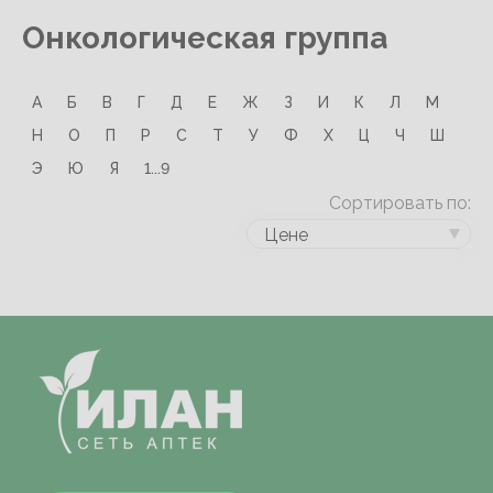
Онкологическая группа
А
Б
В
Г
Д
Е
Ж
З
И
К
Л
М
Н
О
П
Р
С
Т
У
Ф
Х
Ц
Ч
Ш
Э
Ю
Я
1...9
Сортировать по:
Цене